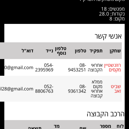
18
2
 קשר
טלפון
תפקיד
טלפון
נייד
דוא"ל
נוסף
יין
אחראי
08-
054-
maxroz100@gmail.com
הקבוצה
9453251
2395969
ממלא
מקום
08-
052-
zeevmail28@gmail.com
אחראי
9361342
8806763
קבוצה
 הקבוצה
מספר
מד
שם
תוצאה