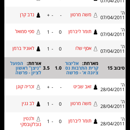
07/0
משה מרטון
נדב קרן
+
-
-
07/0
תומר ליברמן
ספי סמואל
1
-
0
07/0
אסף שלו
לאוניד ברמן
1
-
0
07/0
מארחת:
אליצור
אורחת:
הפועל
קרית התרבות נס
1.0
3.5
"ניצן" ראשון
ציונה א' - פרשה
לציון - פרשה
זאב שביט
זכריה קוגן
+
-
-
28/0
משה מרטון
לב גנין
1
-
0
28/0
ולנטין
תומר ליברמן
1
-
0
28/0
נובלקובסקי