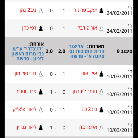
יעקב פרימר
ניב2 כהן
0
-
1
24/0
אור פודבל
רפי כהן
0
-
1
24/0
אורחת:
מארחת:
אליצור
"לג'נדרי" ע"ש
קרית התרבות נס
2.0
2.0
גבי מרום ראשון
ציונה א' - פרשה
לציון - פרשה
אילן אוזן
רוני סולומון
0
-
1
10/0
תומר ליברמן
פרדי וסרמן
1
-
0
10/0
ניב2 כהן
ליאור צ'צ'יק
0
-
1
10/0
אלעד ברן
ליאון גנדין
1
-
0
10/0