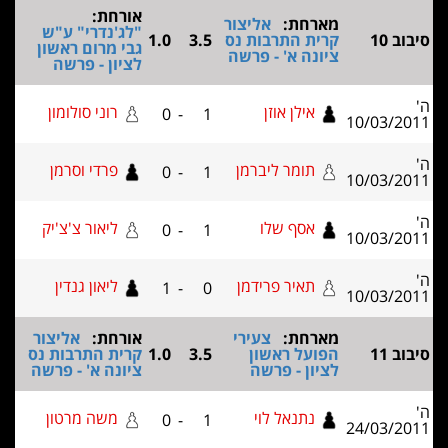
אורחת:
מארחת:
אליצור
"לג'נדרי" ע"ש
קרית התרבות נס
3.5
1.0
גבי מרום ראשון
ציונה א' - פרשה
לציון - פרשה
אילן אוזן
רוני סולומון
0
-
1
10/0
תומר ליברמן
פרדי וסרמן
0
-
1
10/0
אסף שלו
ליאור צ'צ'יק
0
-
1
10/0
תאיר פרידמן
ליאון גנדין
1
-
0
10/0
מארחת:
צעירי
אורחת:
אליצור
הפועל ראשון
3.5
1.0
קרית התרבות נס
לציון - פרשה
ציונה א' - פרשה
נתנאל לוי
משה מרטון
0
-
1
24/0