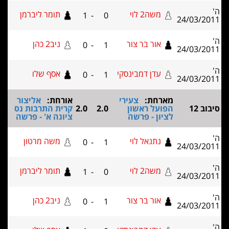
משה2 לוי
תומר ליברמן
1
-
0
24/0
אור בר צור
ניב2 כהן
0
-
1
24/0
עדן דמבינסקי
אסף שלו
0
-
1
24/0
מארחת:
צעירי
אורחת:
אליצור
הפועל ראשון
2.0
2.0
קרית התרבות נס
לציון - פרשה
ציונה א' - פרשה
נתנאל לוי
משה מרטון
0
-
1
24/0
משה2 לוי
תומר ליברמן
1
-
0
24/0
אור בר צור
ניב2 כהן
0
-
1
24/0