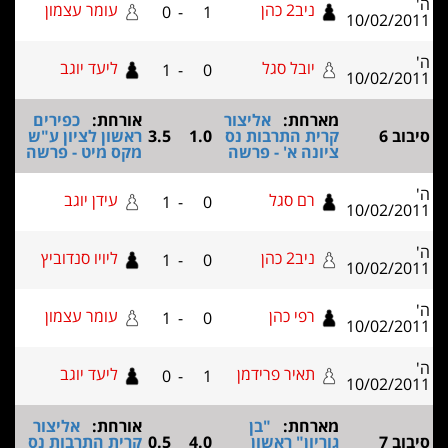
ניב2 כהן
עומר עצמון
0
-
1
10/0
יובל סגל
ליעד יוגב
1
-
0
10/0
מארחת:
אליצור
אורחת:
כפירים
קרית התרבות נס
1.0
3.5
ראשון לציון ע"ש
ציונה א' - פרשה
מקס מיט - פרשה
רם סגל
עידן יוגב
1
-
0
10/0
ניב2 כהן
ליויו סנדוביץ
1
-
0
10/0
רפי כהן
עומר עצמון
1
-
0
10/0
תאיר פרידמן
ליעד יוגב
0
-
1
10/0
מארחת:
"בן
אורחת:
אליצור
גוריון" ראשון
4.0
0.5
קרית התרבות נס