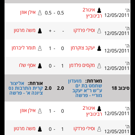
איגור2
אילן אוזן
0.5
-
0.5
12/0
רבינוביץ
וסילי פרדקו
משה מרטון
+
-
-
12/0
יעקב צוקרמן
תומר ליברמן
1
-
0
12/0
מקסים פלדמן
אסף שלו
0
-
1
12/0
מארחת:
מועדון
אורחת:
אליצור
שחמט בת ים
2.0
2.0
קרית התרבות נס
ע"ש ר"א יעקב
ציונה א' - פרשה
מוריי - פרשה
איגור2
אילן אוזן
1
-
0
12/0
רבינוביץ
וסילי פרדקו
משה מרטון
0
-
1
12/0