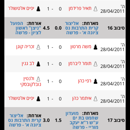
תאיר פרידמן
יפים אלטשולר
1
-
0
28/0
מארחת:
אליצור
אורחת:
הפועל
קרית התרבות נס
0.0
4.5
"ניצן" ראשון
ציונה א' - פרשה
לציון - פרשה
משה מרטון
זכריה קוגן
1
-
0
28/0
תומר ליברמן
לב גנין
1
-
0
28/0
ולנטין
רפי כהן
1
-
0
28/0
נובלקובסקי
איתמר כהן
יפים אלטשולר
1
-
0
28/0
מארחת:
מועדון
אורחת:
אליצור
שחמט בת ים
1.5
3.0
קרית התרבות נס
ע"ש ר"א יעקב
ציונה א' - פרשה
מוריי - פרשה