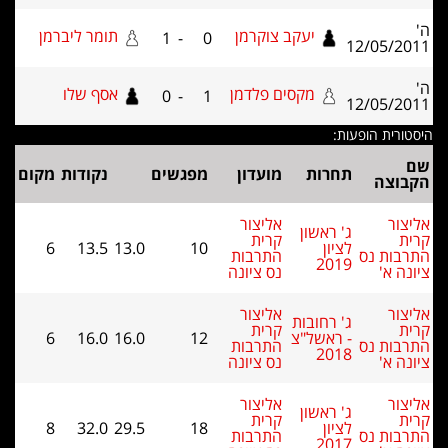
יעקב צוקרמן
תומר ליברמן
1
-
0
12/0
מקסים פלדמן
אסף שלו
0
-
1
12/0
 הופעות:
תחרות
מועדון
מפגשים
נקודות
מקום
ה
אליצור
ג' ראשון
קרית
לציון
10
13.0
13.5
6
 נס
התרבות
2019
'
נס ציונה
אליצור
ג' רחובות
קרית
- ראשל"צ
12
16.0
16.0
6
 נס
התרבות
2018
'
נס ציונה
אליצור
ג' ראשון
קרית
לציון
18
29.5
32.0
8
 נס
התרבות
2017