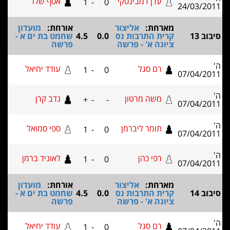
עדן דמבינסקי
אסף שלו
1
-
0
24/0
מארחת:
אליצור
אורחת:
מועדון
קרית התרבות נס
0.0
4.5
שחמט בת ים א -
ציונה א' - פרשה
פרשה
רם סגל
עודד יחיאל
1
-
0
07/0
משה מרטון
נדב קרן
+
-
-
07/0
תומר ליברמן
ספי סמואל
1
-
0
07/0
רפי כהן
לאוניד ברמן
1
-
0
07/0
מארחת:
אליצור
אורחת:
מועדון
קרית התרבות נס
0.0
4.5
שחמט בת ים א -
ציונה א' - פרשה
פרשה
רם סגל
עודד יחיאל
1
-
0