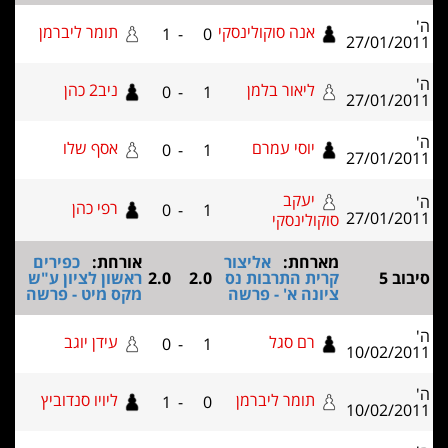
אנה סוקולינסקי
תומר ליברמן
1
-
0
27/0
ליאור בלמן
ניב2 כהן
0
-
1
27/0
יוסי עמרם
אסף שלו
0
-
1
27/0
יעקב
רפי כהן
0
-
1
27/0
סוקולינסקי
מארחת:
אליצור
אורחת:
כפירים
קרית התרבות נס
2.0
2.0
ראשון לציון ע"ש
ציונה א' - פרשה
מקס מיט - פרשה
רם סגל
עידן יוגב
0
-
1
10/0
תומר ליברמן
ליויו סנדוביץ
1
-
0
10/0