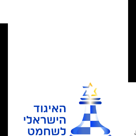
התאריכים 17–18 בנובמבר 2026! Jerusalem Masters,