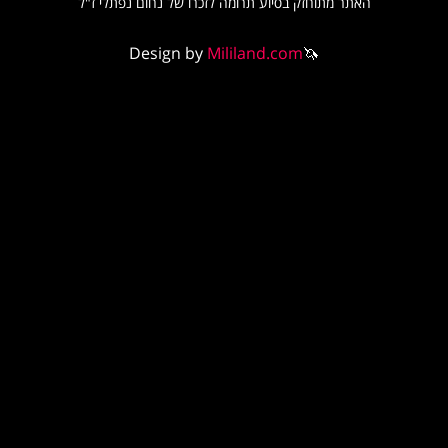
האתר מתוחזק בסיוע תרומה לזכרו של נחום נפתלי ז"ל
Design by
Mililand.com
🦄