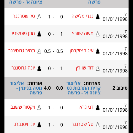
פרשה
ציונה א' - פרשה
גנדי מלישה
טל שטרנגר
1
-
0
01/0
משה שוורץ
מתן פוטשניק
0
-
1
01/0
איגור צוקרמן
תמיר גרוסינגר
0.5
-
0.5
01/0
דוד שוורץ
יונה גרוסנגר
0
-
1
01/0
מארחת:
אליצור
אורחת:
אליצור
קרית התרבות נס
0.0
4.0
מטה בנימין -
ציונה א' - פרשה
פרשה
דני גרא
ויקטור ששנב
1
-
0
01/0
טל שטרנגר
יוני ויסנברג
1
-
0
01/0