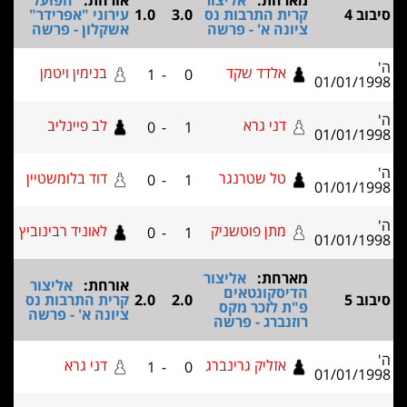
מארחת:
אליצור
אורחת:
הפועל
קרית התרבות נס
3.0
1.0
עירוני "אפרידר"
ציונה א' - פרשה
אשקלון - פרשה
אלדד שקד
בנימין ויטמן
1
-
0
01/0
דני גרא
לב פיינליב
0
-
1
01/0
טל שטרנגר
דוד בלומשטיין
0
-
1
01/0
מתן פוטשניק
לאוניד רבינוביץ
0
-
1
01/0
מארחת:
אליצור
אורחת:
אליצור
הדיסקונטאים
2.0
2.0
קרית התרבות נס
פ"ת לזכר מקס
ציונה א' - פרשה
רוזנברג - פרשה
אזליק גרינברג
דני גרא
1
-
0
01/0