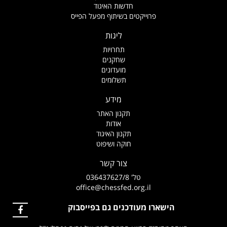
חדשות האיגוד
פרוייקטים בשיתוף מפעל הפייס
ליגות
תחרויות
שחקנים
מועדונים
תשלומים
מידע
תקנון האתר
אודות
תקנון האיגוד
חוקה ושיפוט
צור קשר
טל' 036437627/8
office@chessfed.org.il
הישארו מעודכנים גם בפייסבוק