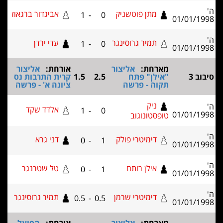
מתן פוטשניק
אביגדור ברגאוז
1
-
0
01/0
תמיר גרוסינגר
עדי ירדן
1
-
0
01/0
מארחת:
אליצור
אורחת:
אליצור
"אילן" פתח
2.5
1.5
קרית התרבות נס
תקוה - פרשה
ציונה א' - פרשה
ניק
אלדד שקד
1
-
0
01/0
טופסטונוגוב
דימיטרי פולק
דני גרא
0
-
1
01/0
אילן רותם
טל שטרנגר
0
-
1
01/0
דימיטרי שרמן
תמיר גרוסינגר
0.5
-
0.5
01/0