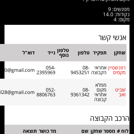
 9
1
 קשר
טלפון
תפקיד
טלפון
נייד
דוא"ל
נוסף
יין
אחראי
08-
054-
maxroz100@gmail.com
הקבוצה
9453251
2395969
ממלא
מקום
08-
052-
zeevmail28@gmail.com
אחראי
9361342
8806763
קבוצה
 הקבוצה
מספר שחקן
שם
מד כושר
תוצאה