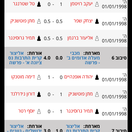
יעקב רויטמן
טל שטרנגר
0
-
1
01/0
יצחק שפר
מתן פוטשניק
0.5
-
0.5
01/0
אליעזר ברגמן
תמיר גרוסינגר
0.5
-
0.5
01/0
מארחת:
מכבי
אורחת:
אליצור
מעלה אדומים ב'
0.0
4.0
קרית התרבות נס
- פרשה
ציונה א' - פרשה
יהודה אופנהיים
דימה מוטנקו
1
-
0
01/0
מתן פוטשניק
דורון נידרלנד
0
-
1
01/0
תמיר גרוסינגר
יוסף רטר
0
-
1
01/0
מארחת:
אליצור
אורחת:
אליצור
קרית התרבות נס
1.0
3.0
ירושלים - גוונים -