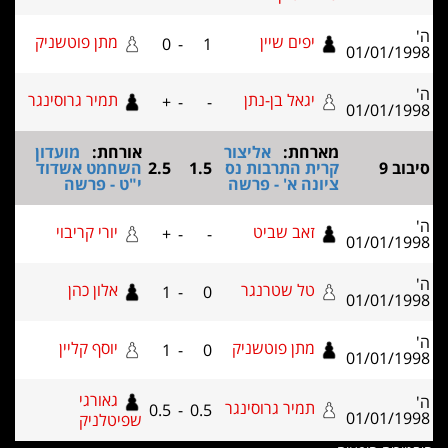
יפים שיין
מתן פוטשניק
0
-
1
01/0
יגאל בן-נתן
תמיר גרוסינגר
+
-
-
01/0
מארחת:
אליצור
אורחת:
מועדון
קרית התרבות נס
1.5
2.5
השחמט אשדוד
ציונה א' - פרשה
י"ט - פרשה
זאב שביט
יורי קריבוי
+
-
-
01/0
טל שטרנגר
אלון כהן
1
-
0
01/0
מתן פוטשניק
יוסף קליין
1
-
0
01/0
גאורגי
תמיר גרוסינגר
0.5
-
0.5
01/0
שפיטלניק