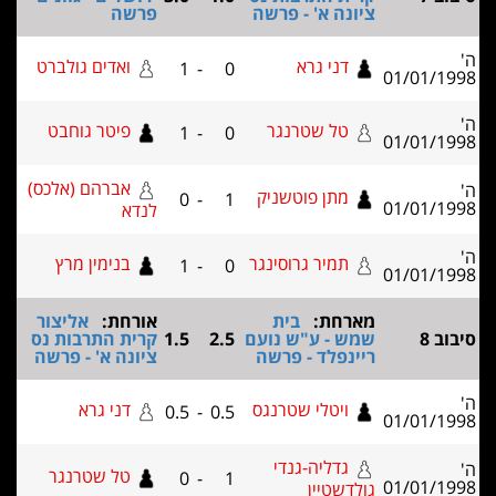
ציונה א' - פרשה
פרשה
דני גרא
ואדים גולברט
1
-
0
01/0
טל שטרנגר
פיטר גוחבט
1
-
0
01/0
אברהם (אלכס)
מתן פוטשניק
0
-
1
01/0
לנדא
תמיר גרוסינגר
בנימין מרץ
1
-
0
01/0
מארחת:
בית
אורחת:
אליצור
שמש - ע"ש נועם
2.5
1.5
קרית התרבות נס
ריינפלד - פרשה
ציונה א' - פרשה
ויטלי שטרנגס
דני גרא
0.5
-
0.5
01/0
גדליה-גנדי
טל שטרנגר
0
-
1
01/0
גולדשטיין