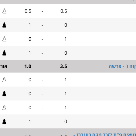
0.5
-
0.5
1
-
0
0
-
1
1
-
0
ה ו' - פרשה
3.5
1.0
אור
0
-
1
0
-
1
0
-
1
1
-
0
טאים פ"ת לזכר מקס רוזנברג -