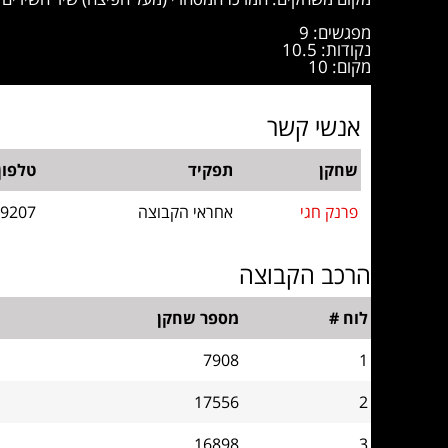
מפגשים: 9
נקודות: 10.5
מקום: 10
אנשי קשר
שחקן
תפקיד
טלפון
פרנק חגי
אחראי הקבוצה
69207
הרכב הקבוצה
לוח #
מספר שחקן
7908
1
17556
2
16898
3