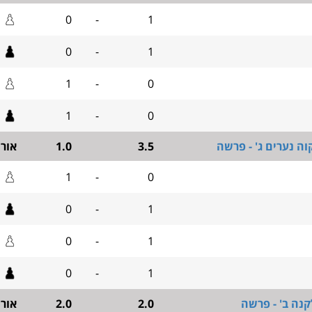
0
-
1
0
-
1
1
-
0
1
-
0
ה נערים ג' - פרשה
3.5
1.0
אור
1
-
0
0
-
1
0
-
1
0
-
1
קנה ב' - פרשה
2.0
2.0
אור