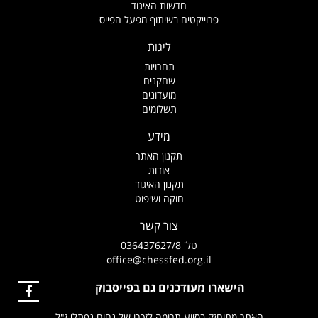
חדשות האיגוד
פרוייקטים בשיתוף מפעל הפייס
ליגות
תחרויות
שחקנים
מועדונים
תשלומים
מידע
תקנון האתר
אודות
תקנון האיגוד
חוקה ושיפוט
צור קשר
טל' 036437627/8
office@chessfed.org.il
הישארו מעודכנים גם בפייסבוק
האתר מתוחזק בסיוע תרומה לזכרו של נחום נפתלי ז"ל