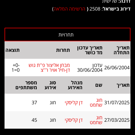
דרגה:
שלישית
דירוג בישראל
: 2508
(
הרשימה המלאה
)
תאריך
תאריך עדכון
תחרות
תוצאה
התחלה
מד כושר
עדכון
מבחן אליצור פ''ת גוש
+0-
26/06/2004
30/06/2004
דן-חיל אויר ר''צ
1=0
מנהל
סוג
מספר
תאריך
שם
האירוע
אירוע
משתתפים
חוג
31/07/2025
דן קליסקי
חוג
37
שחמט
חוג
27/03/2025
דן קליסקי
חוג
45
שחמט