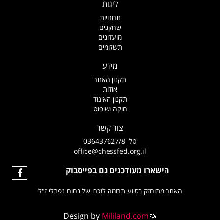
ליגות
תחרויות
שחקנים
מועדונים
תשלומים
מידע
תקנון האתר
אודות
תקנון האיגוד
חוקה ושיפוט
צור קשר
טל' 036437627/8
office@chessfed.org.il
הישארו מעודכנים גם בפייסבוק
האתר מתוחזק בסיוע תרומה לזכרו של נחום נפתלי ז"ל
Design by
Mililand.com
🦄