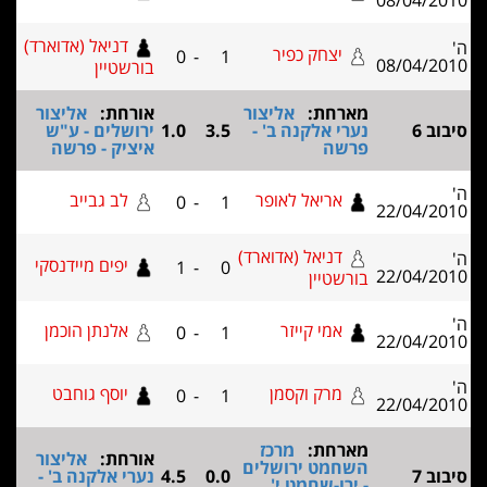
08/04/2
דניאל (אדוארד)
יצחק כפיר
0
-
1
08/04/2
בורשטיין
מארחת:
אליצור
אורחת:
אליצור
וב 6
נערי אלקנה ב' -
3.5
1.0
ירושלים - ע"ש
פרשה
איציק - פרשה
אריאל לאופר
לב גבייב
0
-
1
22/04/2
דניאל (אדוארד)
יפים מיידנסקי
1
-
0
22/04/2
בורשטיין
אמי קייזר
אלנתן הוכמן
0
-
1
22/04/2
מרק וקסמן
יוסף גוחבט
0
-
1
22/04/2
מארחת:
מרכז
אורחת:
אליצור
השחמט ירושלים
וב 7
0.0
4.5
נערי אלקנה ב' -
- ירו-שחמט י'