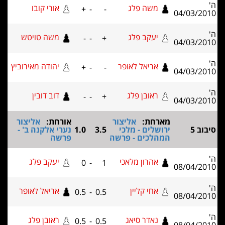
משה פלג
אורי קובו
+
-
-
04/03/2
יעקב פלג
משה טויטש
-
-
+
04/03/2
אריאל לאופר
יהודה מאירוביץ
+
-
-
04/03/2
ראובן פלג
דוב דובין
-
-
+
04/03/2
מארחת:
אליצור
אורחת:
אליצור
וב 5
ירושלים - מלכי
3.5
1.0
נערי אלקנה ב' -
המהלכים - פרשה
פרשה
אהרון מלאכי
יעקב פלג
0
-
1
08/04/2
אחי קליין
אריאל לאופר
0.5
-
0.5
08/04/2
נאדר סיאג
ראובן פלג
0.5
-
0.5