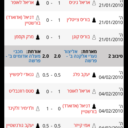
אריאל גיניס
אריאל לאופר
0
-
1
21/01/2
דניאל (אדוארד)
בוריס צייטלין
0
-
1
21/01/2
בורשטיין
בוריס קוגן
מרק וקסמן
0
-
1
21/01/2
מארחת:
אליצור
אורחת:
מכבי
וב 2
נערי אלקנה ב' -
2.0
2.0
מעלה אדומים ב' -
פרשה
פרשה
יעקב פלג
גנאדי ליפשיץ
0.5
-
0.5
04/02/2
אריאל לאופר
סטס רוזנבליט
0
-
1
04/02/2
דניאל (אדוארד)
ולדימיר זלקינד
1
-
0
04/02/2
בורשטיין
אמי קייזר
יעקב גורנשטיין
0.5
-
0.5