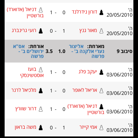
דניאל (אדוארד)
דורון נידרלנד
1
-
0
20/05/2
בורשטיין
מאור גנץ
רועי גרינברג
0
-
1
20/05/2
מארחת:
אליצור
אורחת:
אס"א
וב 9
נערי אלקנה ב' -
1.0
3.5
ירושלים ב' -
פרשה
פרשה
בועז
יעקב פלג
1
-
0
03/06/2
אוסטשינסקי
אריאל לאופר
מלכיאל לרנר
1
-
0
03/06/2
דניאל (אדוארד)
דרור שוורץ
1
-
0
03/06/2
בורשטיין
אמי קייזר
משה בראון
0
-
1
03/06/2