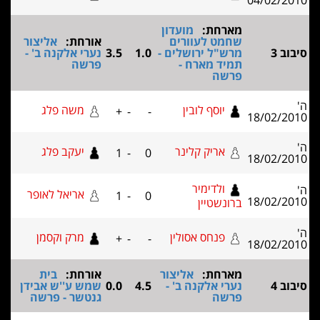
04/02/2
מארחת:
מועדון
שחמט לעוורים
אורחת:
אליצור
וב 3
מרש"ל ירושלים -
1.0
3.5
נערי אלקנה ב' -
תמיד מארח -
פרשה
פרשה
יוסף לובין
משה פלג
+
-
-
18/02/2
אריק קלינר
יעקב פלג
1
-
0
18/02/2
ולדימיר
אריאל לאופר
1
-
0
18/02/2
ברונשטיין
פנחס אסולין
מרק וקסמן
+
-
-
18/02/2
מארחת:
אליצור
אורחת:
בית
וב 4
נערי אלקנה ב' -
4.5
0.0
שמש ע''ש אבידן
פרשה
גנטשר - פרשה