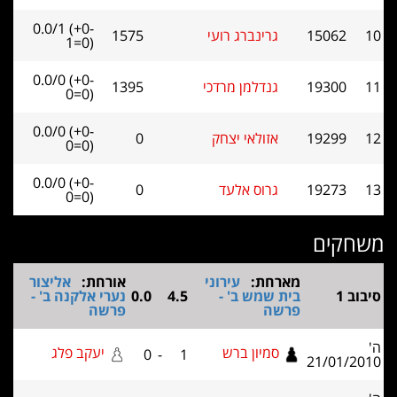
0.0/1 (+0-
15062
גרינברג רועי
1575
1=0)
0.0/0 (+0-
19300
גנדלמן מרדכי
1395
0=0)
0.0/0 (+0-
19299
אזולאי יצחק
0
0=0)
0.0/0 (+0-
19273
גרוס אלעד
0
0=0)
חקים
מארחת:
עירוני
אורחת:
אליצור
וב 1
בית שמש ב' -
4.5
0.0
נערי אלקנה ב' -
פרשה
פרשה
סמיון ברש
יעקב פלג
0
-
1
21/01/2