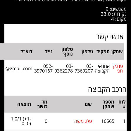
שים: 9
ת: 23.0
: 4
נשי קשר
טלפון
חקן
תפקיד
טלפון
נייד
דוא"ל
נוסף
רנק
אחראי
03-
03-
052-
hf2800@gmail.com
גי
הקבוצה
7369207
9362278
3970167
כב הקבוצה
מספר
מד
שם
תוצאה
שחקן
כושר
1.0/1 (+1-
16565
פלג משה
0
0=0)