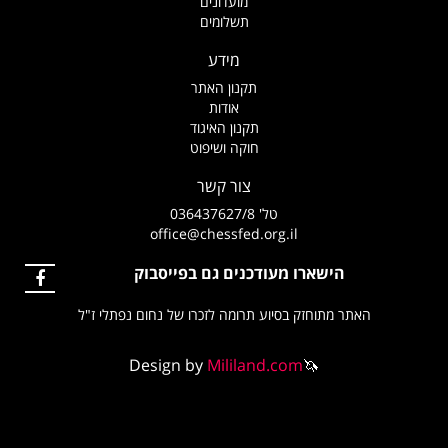
מועדונים
תשלומים
מידע
תקנון האתר
אודות
תקנון האיגוד
חוקה ושיפוט
צור קשר
טל' 036437627/8
office@chessfed.org.il
ישארו מעודכנים גם בפייסבוק
תוחזק בסיוע תרומה לזכרו של נחום נפתלי ז"ל
Design by
Mililand.com
🦄