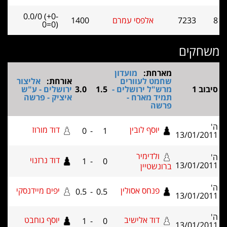
0.0/0 (+0-
אלפסי עמרם
1400
0=0)
מארחת:
מועדון
שחמט לעוורים
אורחת:
אליצור
מרש"ל ירושלים -
1.5
3.0
ירושלים - ע"ש
תמיד מארח -
איציק - פרשה
פרשה
יוסף לובין
דוד מורוז
0
-
1
ולדימיר
דוד נרזנוי
1
-
0
ברונשטיין
פנחס אסולין
יפים מיידנסקי
0.5
-
0.5
דוד אלישיב
יוסף גוחבט
1
-
0