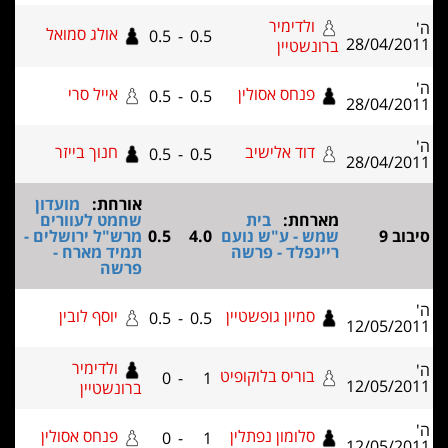
ולדימיר
אולג סמואל
0.5
-
0.5
ברונשטיין
פנחס אסולין
אייל סרי
0.5
-
0.5
דוד אלישיב
חנוך בייזר
0.5
-
0.5
אורחת:
מועדון
מארחת:
בית
שחמט לעוורים
שמש - ע"ש נועם
4.0
0.5
מרש"ל ירושלים -
ריינפלד - פרשה
תמיד מארח -
פרשה
סמיון גופשטיין
יוסף לובין
0.5
-
0.5
ולדימיר
בוריס בלוקופיט
0
-
1
ברונשטיין
סלומון נפתלין
פנחס אסולין
0
-
1