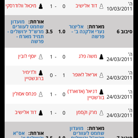
דוד אלישיב
מיכאל וולודרסקי
1
-
0
אורחת:
מועדון
מארחת:
אליצור
שחמט לעוורים
נערי אלקנה ב' -
1.0
3.5
מרש"ל ירושלים -
פרשה
תמיד מארח -
פרשה
משה פלג
יוסף לובין
1
-
0
ולדימיר
אריאל לאופר
0
-
1
ברונשטיין
דניאל (אדוארד)
פנחס אסולין
1
-
0
בורשטיין
מרק וקסמן
דוד אלישיב
1
-
0
מארחת:
מועדון
שחמט לעוורים
אורחת:
אס"א