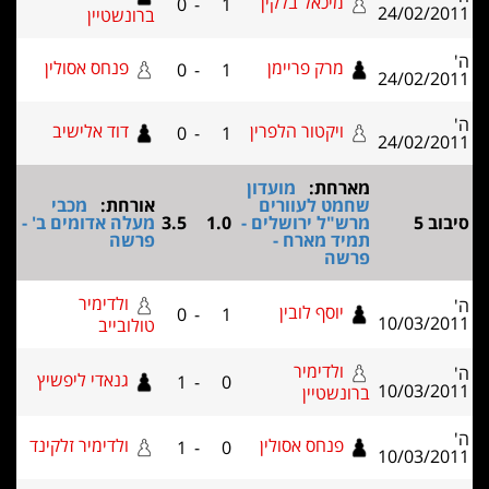
מיכאל בלקין
0
-
1
ברונשטיין
מרק פריימן
פנחס אסולין
0
-
1
ויקטור הלפרין
דוד אלישיב
0
-
1
מארחת:
מועדון
שחמט לעוורים
אורחת:
מכבי
מרש"ל ירושלים -
1.0
3.5
מעלה אדומים ב' -
תמיד מארח -
פרשה
פרשה
ולדימיר
יוסף לובין
0
-
1
טולובייב
ולדימיר
גנאדי ליפשיץ
1
-
0
ברונשטיין
פנחס אסולין
ולדימיר זלקינד
1
-
0