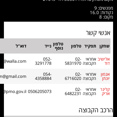
טלפון
ד
טלפון
נייד
דוא"ל
נוסף
י
02-
052-
dvdlg2@walla.com
צה
5831970
3291778
י
02-
054-
agmonyonatan@gmail.com
צה
6716020
4358884
י
02-
arikk@pmo.gov.il
0506205073
צה
6482231
וצה