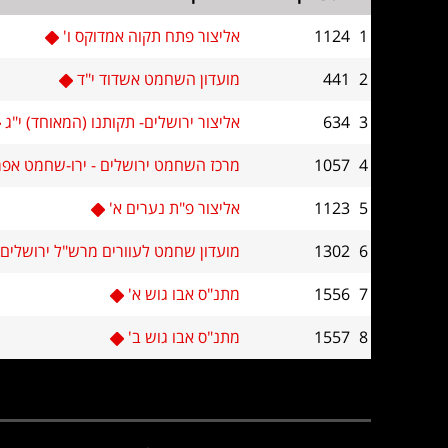
1
1124
אליצור פתח תקוה אמדוקס ו'
2
441
מועדון השחמט אשדוד י"ד
3
634
אליצור ירושלים- תקותנו (המאוחד) י"ג
4
1057
מרכז השחמט ירושלים - ירו-שחמט אפ
5
1123
אליצור פ"ת נערים א'
6
1302
מועדון שחמט לעוורים מרש"ל ירושלים
7
1556
מתנ"ס אבו גוש א'
8
1557
מתנ"ס אבו גוש ב'