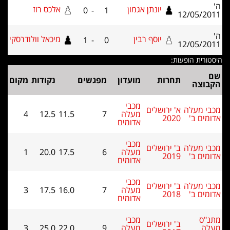
יונתן אגמון
אלכס רוז
0
-
1
12/05/20
יוסף רבין
מיכאל וולודרסקי
1
-
0
12/05/20
טורית הופעות:
תחרות
מועדון
מפגשים
נקודות
מקום
בוצה
מכבי
בי מעלה
א' ירושלים
מעלה
7
11.5
12.5
4
מים ב'
2020
אדומים
מכבי
בי מעלה
ב' ירושלים
מעלה
6
17.5
20.0
1
מים ב'
2019
אדומים
מכבי
בי מעלה
ב' ירושלים
מעלה
7
16.0
17.5
3
מים ב'
2018
אדומים
נ"ס
מכבי
ב' ירושלים
לה
מעלה
9
22.0
25.0
3