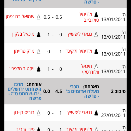
- פרשה
ולדימיר
שמואל ברונפמן
0.5
-
0.5
13/01/20
טולובייב
גנאדי ליפשיץ
מיכאל בלקין
1
-
0
13/01/20
ולדימיר זלקינד
מרק פריימן
0
-
1
13/01/20
מיכאל
ויקטור הלפרין
1
-
0
13/01/20
וולודרסקי
אורחת:
מרכז
מארחת:
מכבי
השחמט ירושלים
וב 2
מעלה אדומים ב'
4.5
0.0
- ירו-שחמט ט"ז -
- פרשה
פרשה
גנאדי ליפשיץ
בוריס בן-נון
0
-
1
27/01/20
ולדימיר זלקינד
פיני זרביב
0
-
1