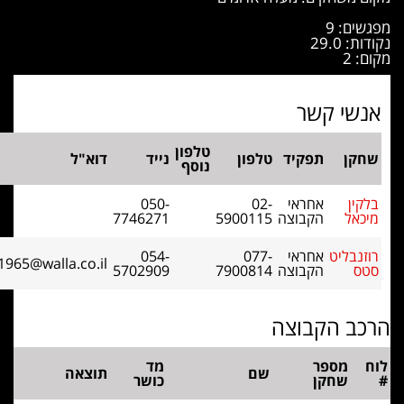
שים: 9
ות: 29.0
ם: 2
נשי קשר
טלפון
חקן
תפקיד
טלפון
נייד
דוא"ל
נוסף
לקין
אחראי
02-
050-
יכאל
הקבוצה
5900115
7746271
וזנבליט
אחראי
077-
054-
stiv1965@walla.co.il
טס
הקבוצה
7900814
5702909
כב הקבוצה
ח
מספר
מד
שם
תוצאה
שחקן
כושר