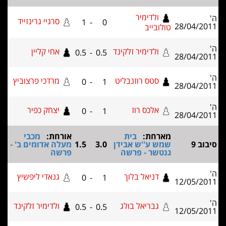
ולדימיר
סרגיי גרינזייד
1
-
0
28/04/20
טולובייב
ולדימיר זלקינד
אחי קליין
0.5
-
0.5
28/04/20
סטס רוזנבליט
מרדכי פרצוביץ
0
-
1
28/04/20
אלכס רוז
יצחק כפיר
0
-
1
28/04/20
מארחת:
בית
אורחת:
מכבי
וב 9
שמש ע''ש אבידן
3.0
1.5
מעלה אדומים ב' -
גנטשר - פרשה
פרשה
דניאל בלוך
גנאדי ליפשיץ
0
-
1
12/05/20
גבריאל בולג
ולדימיר זלקינד
0.5
-
0.5
12/05/20