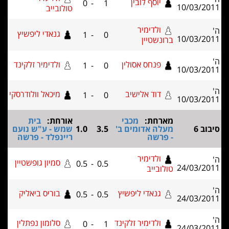
יוסף לובין
0
-
1
10/03/20
טולובייב
ולדימיר
גנאדי ליפשיץ
1
-
0
10/03/20
ברונשטיין
פנחס אסולין
ולדימיר זלקינד
1
-
0
10/03/20
דוד אלישיב
מיכאל וולודרסקי
1
-
0
10/03/20
מארחת:
מכבי
אורחת:
בית
וב 6
מעלה אדומים ב'
3.5
1.0
שמש - ע"ש נועם
- פרשה
ריינפלד - פרשה
ולדימיר
סמיון גופשטיין
0.5
-
0.5
24/03/20
טולובייב
גנאדי ליפשיץ
בוריס ביאליק
0.5
-
0.5
24/03/20
ולדימיר זלקינד
סלומון נפתלין
0
-
1
24/03/20