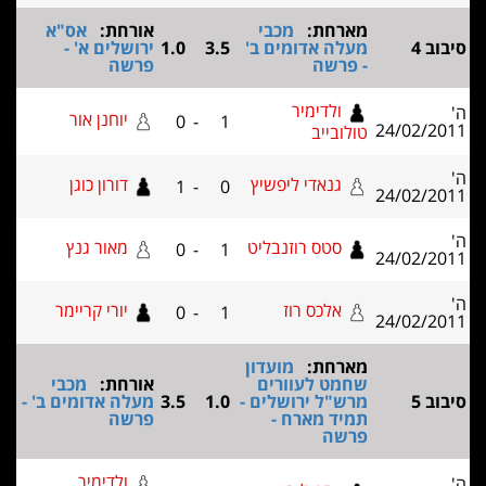
מארחת:
מכבי
אורחת:
אס"א
וב 4
מעלה אדומים ב'
3.5
1.0
ירושלים א' -
- פרשה
פרשה
ולדימיר
יוחנן אור
0
-
1
24/02/20
טולובייב
גנאדי ליפשיץ
דורון כוגן
1
-
0
24/02/20
סטס רוזנבליט
מאור גנץ
0
-
1
24/02/20
אלכס רוז
יורי קריימר
0
-
1
24/02/20
מארחת:
מועדון
שחמט לעוורים
אורחת:
מכבי
וב 5
מרש"ל ירושלים -
1.0
3.5
מעלה אדומים ב' -
תמיד מארח -
פרשה
פרשה
ולדימיר