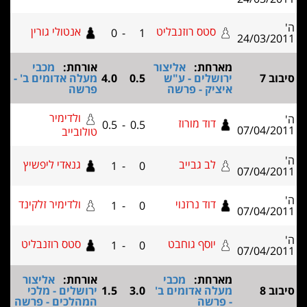
סטס רוזנבליט
אנטולי גורין
0
-
1
24/03/20
מארחת:
אליצור
אורחת:
מכבי
וב 7
ירושלים - ע"ש
0.5
4.0
מעלה אדומים ב' -
איציק - פרשה
פרשה
ולדימיר
דוד מורוז
0.5
-
0.5
07/04/20
טולובייב
לב גבייב
גנאדי ליפשיץ
1
-
0
07/04/20
דוד נרזנוי
ולדימיר זלקינד
1
-
0
07/04/20
יוסף גוחבט
סטס רוזנבליט
1
-
0
07/04/20
מארחת:
מכבי
אורחת:
אליצור
וב 8
מעלה אדומים ב'
3.0
1.5
ירושלים - מלכי
- פרשה
המהלכים - פרשה