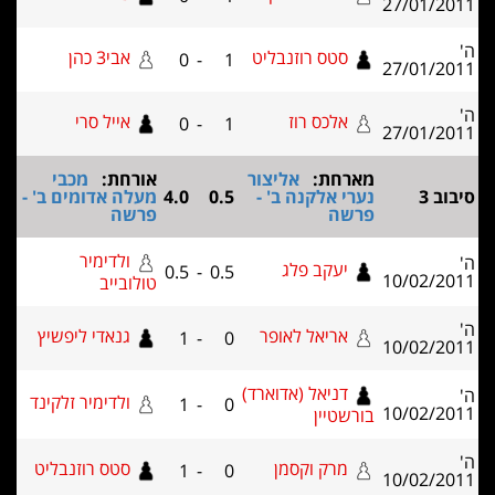
27/01/20
סטס רוזנבליט
אבי3 כהן
0
-
1
27/01/20
אלכס רוז
אייל סרי
0
-
1
27/01/20
מארחת:
אליצור
אורחת:
מכבי
וב 3
נערי אלקנה ב' -
0.5
4.0
מעלה אדומים ב' -
פרשה
פרשה
ולדימיר
יעקב פלג
0.5
-
0.5
10/02/20
טולובייב
אריאל לאופר
גנאדי ליפשיץ
1
-
0
10/02/20
דניאל (אדוארד)
ולדימיר זלקינד
1
-
0
10/02/20
בורשטיין
מרק וקסמן
סטס רוזנבליט
1
-
0
10/02/20