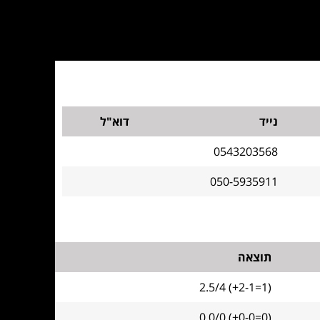
נייד
דוא"ל
0543203568
050-5935911
תוצאה
2.5/4 (+2-1=1)
0.0/0 (+0-0=0)