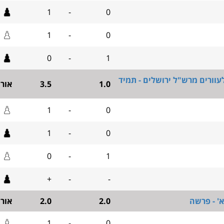
1
-
0
1
-
0
0
-
1
וורים מרש"ל ירושלים - תמיד
1.0
3.5
אור
1
-
0
1
-
0
0
-
1
+
-
-
' - פרשה
2.0
2.0
אור
1
-
0