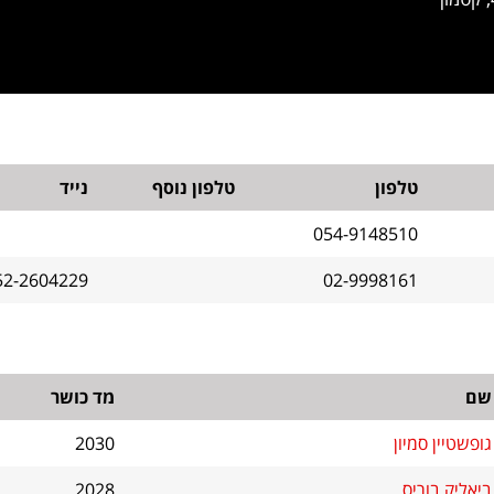
טלפון
טלפון נוסף
נייד
054-9148510
52-2604229
02-9998161
שם
מד כושר
גופשטיין סמיון
2030
ביאליק בוריס
2028