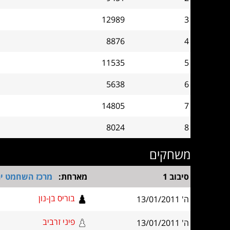
12989
3
8876
4
11535
5
5638
6
14805
7
8024
8
משחקים
סיבוב 1
מארחת:
מרכז השחמט יר
בוריס בן-נון
ה' 13/01/2011
פיני זרביב
ה' 13/01/2011