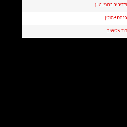
ולדימיר ברונשטיין
פנחס אסולין
דוד אלישיב