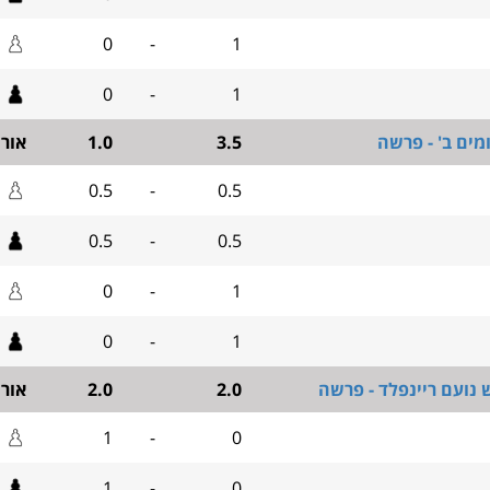
0
-
1
0
-
1
מים ב' - פרשה
3.5
1.0
אור
0.5
-
0.5
0.5
-
0.5
0
-
1
0
-
1
 נועם ריינפלד - פרשה
2.0
2.0
אור
1
-
0
1
-
0