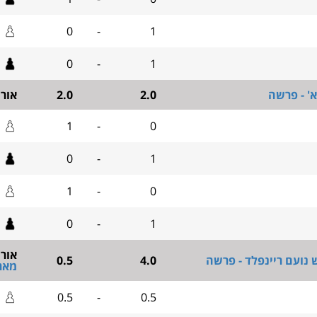
0
-
1
0
-
1
' - פרשה
2.0
2.0
אור
1
-
0
0
-
1
1
-
0
0
-
1
אור
 נועם ריינפלד - פרשה
4.0
0.5
מאר
0.5
-
0.5