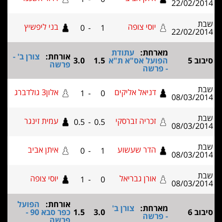
22/02
יוסי צופה
בני ליפשיץ
0
-
1
22/02
מארחת:
עתודת
אורחת:
צורן ב' -
הפועל אס"א ת"א
1.5
3.0
פרשה
- פרשה
דניאל אליקים
אלון3 גולדברג
1
-
0
08/03
זכריה זברסקי
עמית זינגר
0.5
-
0.5
08/03
הדר שעשוע
איתן אביב
0
-
1
08/03
אורן גבריאל
יוסי צופה
1
-
0
08/03
אורחת:
הפועל
מארחת:
צורן ב'
3.0
1.5
כפר סבא 90 -
- פרשה
פרשה