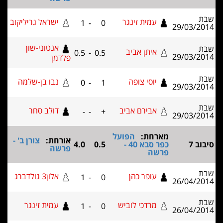
עמית זינגר
ישראל גריליקוב
1
-
0
29/03
אנטוני-שון
איתן אביב
0.5
-
0.5
29/03
פלדמן
יוסי צופה
נבו בן-שלמה
0
-
1
29/03
אבירם אביב
דולב סחר
-
-
+
29/03
מארחת:
הפועל
אורחת:
צורן ב' -
כפר סבא 40 -
0.5
4.0
פרשה
פרשה
עופר כהן
אלון3 גולדברג
1
-
0
26/04
מרדכי לוביש
עמית זינגר
1
-
0
26/04