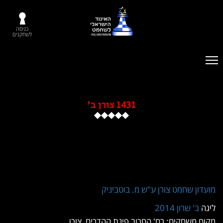
כניסה
לשחקנים
1431 צורן ב'
 שחמט צורן ע"ש מ. בוטביניק
 שרון 2014
שחקים: רח' החרוב פינת ההדרים, צורן