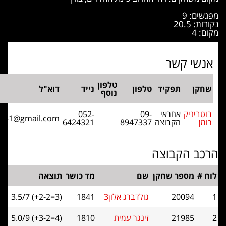
: 9
20.
י קשר
טלפון
ן
תפקיד
טלפון
נייד
דוא"ל
נוסף
יניק
אחראי
09-
052-
romb1951@gmail.com
הקבוצה
8947337
6424321
 הקבוצה
מספר שחקן
שם
מד כושר
תוצאה
20094
גולדברג אלון3
1841
3.5/7 (+2-2=3)
21985
זינגר עמית
1810
5.0/9 (+3-2=4)