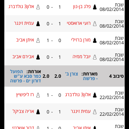
פלג בן-נון
אלון3 גולדברג
0
-
1
08/02
רועי ארואסטי
עמית זינגר
0
-
1
08/02
מורן ברזילי
איתן אביב
1
-
0
08/02
יובל ממיה
אבירם אביב
0
-
1
08/02
אורחת:
הפועל
מארחת:
צורן ב'
2.0
2.0
כפר סבא ע"ש
- פרשה
דורון ים - פרשה
אלון3 גולדברג
רז ליפשיץ
1
-
0
22/02
עמית זינגר
אריה צביקל
0
-
1
22/02
איתן אביב
דרור אשכנזי
1
-
0