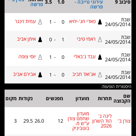
עירוני טייבה -
1.0
3.5
פרשה
פרשה
פאדי חג'-יחיא
עמית זינגר
1
-
0
24/05
ראמי טיבי
איתן אביב
0
-
1
24/05
עבד ג'באלי
יוסי צופה
1
-
0
24/05
אג'ואד חביב
אבירם אביב
1
-
0
24/05
ת הופעות:
תחרות
מועדון
מפגשים
נקודות
מקום
צה
מועדון
ליגה ג'
שחמט צורן
הוד השרון
12
26.0
29.5
3
ע"ש מ.
2026
בוטביניק