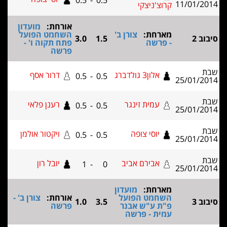
0.5
-
0.5
11/01
קרוצ'ניצקי
אורחת:
מועדון
מארחת:
צורן ב'
השחמט הפועל
3.0
1.5
- פרשה
פתח תקוה ו' -
פרשה
אלון3 גולדברג
דרור אסף
0.5
-
0.5
25/01
עמית זינגר
רענן פלאי
0.5
-
0.5
25/01
יוסי צופה
ויקטור אולמן
0.5
-
0.5
25/01
אבירם אביב
יובל רון
1
-
0
25/01
מארחת:
מועדון
השחמט הפועל
אורחת:
צורן ב' -
1.0
3.5
פ"ת ע"ש אבנר
פרשה
עמית - פרשה