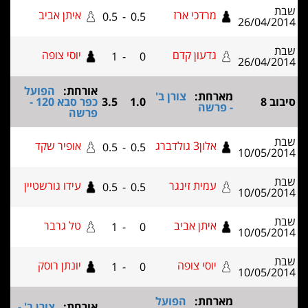
מרדכי ארז
איתן אביב
0.5
-
0.5
26/04
גדעון קדם
יוסי צופה
1
-
0
26/04
אורחת:
הפועל
מארחת:
צורן ב'
1.0
3.5
כפר סבא 120 -
- פרשה
פרשה
אלון3 גולדברג
אופיר שקד
0.5
-
0.5
10/05
עמית זינגר
עידו גורשטיין
0.5
-
0.5
10/05
איתן אביב
טל גרבר
1
-
0
10/05
יוסי צופה
יונתן רוסק
1
-
0
10/05
מארחת:
הפועל
אורחת:
צורן ב' -