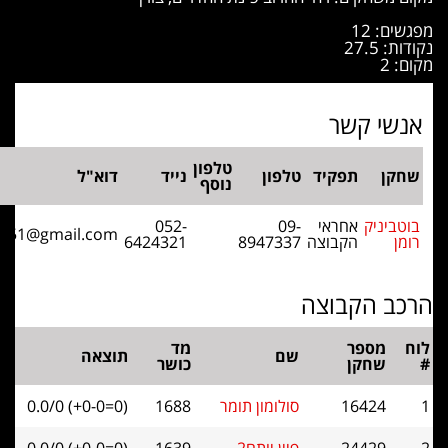
 12
27.
י קשר
טלפון
ן
תפקיד
טלפון
נייד
דוא"ל
נוסף
יניק
אחראי
09-
052-
romb1951@gmail.com
הקבוצה
8947337
6424321
 הקבוצה
מספר
מד
שם
תוצאה
שחקן
כושר
16424
סולומון תומר
1688
0.0/0 (+0-0=0)