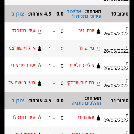
מארחת:
אליצור
0.0
4.5
אורחת:
צורן ב'
עירוני נתניה ו'
יונתן ניב
עידו רוזנפלד
1
-
0
26/05
גיל פורר
ארקדי שוורצמן
1
-
0
26/05
אילייס חלילוב
יעקב פוראזני
1
-
0
26/05
רם מובשובסקי
רועי בן שמואל
1
-
0
26/05
מארחת:
0.0
4.5
אורחת:
צורן ב'
מהלכים נתניה
יהונתן רז
עידו רוזנפלד
1
-
0
09/06