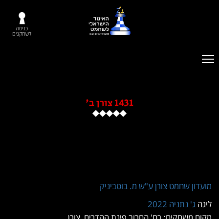
כניסה
לשחקנים
1431 צורן ב'
 שחמט צורן ע"ש מ. בוטביניק
 נתניה 2022
שחקים: רח' החרוב פינת ההדרים, צורן