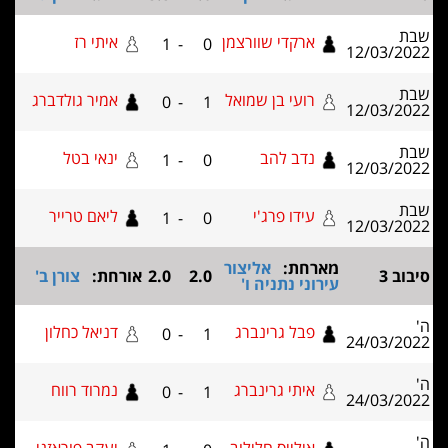
ארקדי שוורצמן
איתי רז
1
-
0
12/03
רועי בן שמואל
אמיר גולדברג
0
-
1
12/03
נדב להב
ינאי בטל
1
-
0
12/03
עידו פרג'י
ליאם טרייר
1
-
0
12/03
מארחת:
אליצור
2.0
2.0
אורחת:
צורן ב'
עירוני נתניה ו'
פבל גרינברג
דניאל כחלון
0
-
1
24/03
איתי גרינברג
נמרוד רווח
0
-
1
24/03