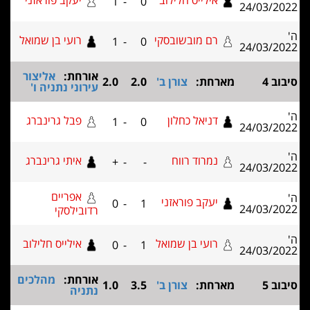
אילייס חלילוב
יעקב פוראזני
1
-
0
24/03
רם מובשובסקי
רועי בן שמואל
1
-
0
24/03
אורחת:
אליצור
מארחת:
צורן ב'
2.0
2.0
עירוני נתניה ו'
דניאל כחלון
פבל גרינברג
1
-
0
24/03
נמרוד רווח
איתי גרינברג
+
-
-
24/03
אפריים
יעקב פוראזני
0
-
1
24/03
רדובילסקי
רועי בן שמואל
אילייס חלילוב
0
-
1
24/03
אורחת:
מהלכים
מארחת:
צורן ב'
3.5
1.0
נתניה