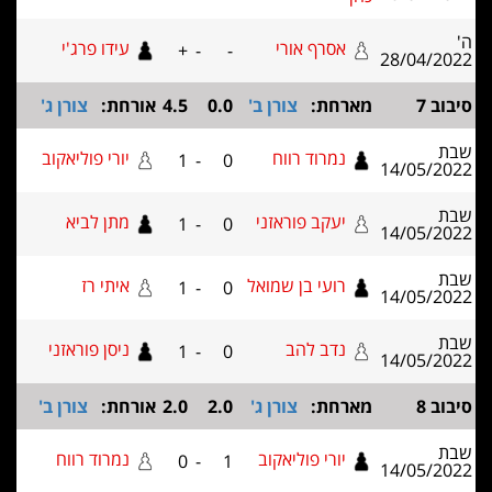
אסרף אורי
עידו פרג'י
+
-
-
28/04
מארחת:
צורן ב'
0.0
4.5
אורחת:
צורן ג'
נמרוד רווח
יורי פוליאקוב
1
-
0
14/05
יעקב פוראזני
מתן לביא
1
-
0
14/05
רועי בן שמואל
איתי רז
1
-
0
14/05
נדב להב
ניסן פוראזני
1
-
0
14/05
מארחת:
צורן ג'
2.0
2.0
אורחת:
צורן ב'
יורי פוליאקוב
נמרוד רווח
0
-
1
14/05