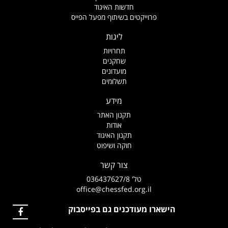
חדשות האיגוד
פרוייקטים בשיתוף מפעל הפייס
ליגות
תחרויות
שחקנים
מועדונים
תשלומים
מידע
תקנון האתר
אודות
תקנון האיגוד
חוקה ושיפוט
צור קשר
טל' 036437627/8
office@chessfed.org.il
הישארו מעודכנים גם בפייסבוק