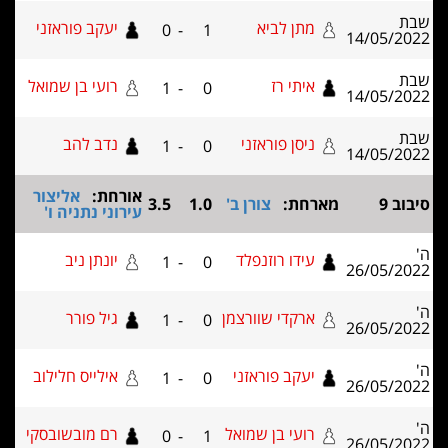
מתן לביא
יעקב פוראזני
0
-
1
14/05
איתי רז
רועי בן שמואל
1
-
0
14/05
ניסן פוראזני
נדב להב
1
-
0
14/05
אורחת:
אליצור
מארחת:
צורן ב'
1.0
3.5
עירוני נתניה ו'
עידו רוזנפלד
יונתן ניב
1
-
0
26/05
ארקדי שוורצמן
גיל פורר
1
-
0
26/05
יעקב פוראזני
אילייס חלילוב
1
-
0
26/05
רועי בן שמואל
רם מובשובסקי
0
-
1
26/05