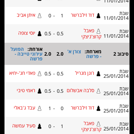
11/01
דוד זילברשר
איתן אביב
0
-
1
11/01
פאבל
יוסי צופה
0.5
-
0.5
11/01
קרוצ'ניצקי
אורחת:
הפועל
מארחת:
צורן א'
2.0
2.0
עירוני טייבה -
- פרשה
פרשה
רונן מגריל
פאדי חג'-יחיא
0.5
-
0.5
25/01
סלבה אבשלום
ראמי טיבי
0.5
-
0.5
25/01
דוד זילברשר
עבד ג'באלי
1
-
0
25/01
פאבל
סעיד עמשה
0
-
1
25/01
קרוצ'ניצקי