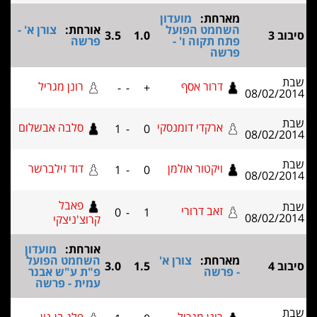
מארחת:
מועדון
השחמט הפועל
אורחת:
צורן א' -
3.5
1.0
פתח תקוה ו' -
פרשה
פרשה
דרור אסף
רונן מגריל
-
-
+
08/02
ארקדי דומנסקי
סלבה אבשלום
1
-
0
08/02
ויקטור אולמן
דוד זילברשר
1
-
0
08/02
פאבל
זאב דרורי
0
-
1
08/02
קרוצ'ניצקי
אורחת:
מועדון
מארחת:
צורן א'
השחמט הפועל
3.0
1.5
- פרשה
פ"ת ע"ש אבנר
עמית - פרשה