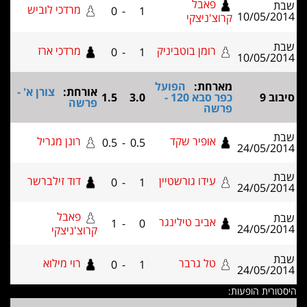
פאבל
מרדכי לוביש
0
-
1
10/05
קרוצ'ניצקי
רומן בוטביניק
מרדכי ארז
0
-
1
10/05
מארחת:
הפועל
אורחת:
צורן א' -
כפר סבא 120 -
3.0
1.5
פרשה
פרשה
אופיר שקד
רונן מגריל
0.5
-
0.5
24/05
עידו גורשטיין
דוד זילברשר
0
-
1
24/05
פאבל
אביב טילינגר
1
-
0
24/05
קרוצ'ניצקי
טל גרבר
רוי מילוא
0
-
1
24/05
ת הופעות: