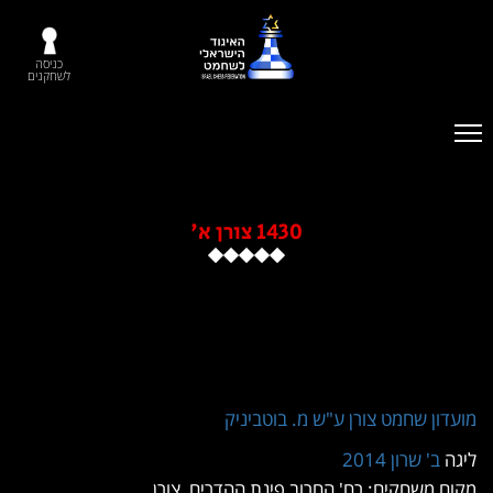
כניסה
לשחקנים
1430 צורן א'
 שחמט צורן ע"ש מ. בוטביניק
 שרון 2014
שחקים: רח' החרוב פינת ההדרים, צורן