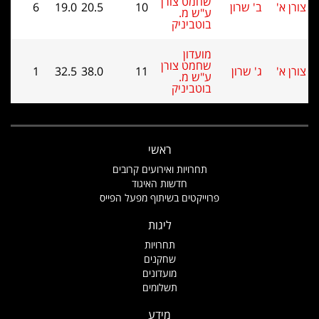
שחמט צורן
ב' שרון
10
20.5
19.0
6
ע"ש מ.
בוטביניק
מועדון
שחמט צורן
ג' שרון
11
38.0
32.5
1
ע"ש מ.
בוטביניק
ראשי
תחרויות ואירועים קרובים
חדשות האיגוד
פרוייקטים בשיתוף מפעל הפייס
ליגות
תחרויות
שחקנים
מועדונים
תשלומים
מידע