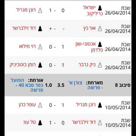
ישראל
רונן מגריל
1
-
0
26/04
גריליקוב
אור כץ
דוד זילברשר
+
-
-
26/04
אנטוני-שון
רוי מילוא
0
-
1
26/04
פלדמן
ניק גרבר
רומן בוטביניק
0
-
1
26/04
אורחת:
הפועל
מארחת:
צורן א'
3.5
1.0
כפר סבא 40 -
- פרשה
פרשה
רונן מגריל
עופר כהן
0
-
1
10/05
דוד זילברשר
טל עוז
1
-
0
10/05