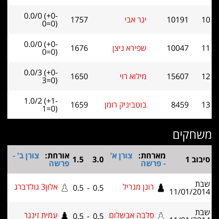
0.0/0 (+0-
10191
יגר אבי
1757
0=0)
0.0/0 (+0-
10047
שפירא ניצן
1676
0=0)
0.0/3 (+0-
15607
מילוא רוי
1650
3=0)
1.0/2 (+1-
8459
בוטביניק רומן
1659
1=0)
קים
מארחת:
צורן א'
אורחת:
צורן ב' -
1.5
3.0
- פרשה
פרשה
רונן מגריל
אלון3 גולדברג
0.5
-
0.5
11/01
סלבה אבשלום
עמית זינגר
0.5
-
0.5