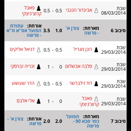
פאבל
אביגדור הנגבי
0.5
-
0.5
08/03
קרוצ'ניצקי
אורחת:
עתודת
מארחת:
צורן א'
1.0
3.5
הפועל אס"א ת"א
- פרשה
- פרשה
רונן מגריל
דניאל אליקים
0.5
-
0.5
29/03
סלבה אבשלום
זכריה זברסקי
1
-
0
29/03
דוד זילברשר
הדר שעשוע
0.5
-
0.5
29/03
פאבל
אלי אלבם
1
-
0
29/03
קרוצ'ניצקי
מארחת:
הפועל
אורחת:
צורן א' -
כפר סבא 90 -
2.0
2.0
פרשה
פרשה