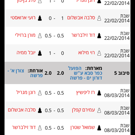
רונן מגריל
פלג בן-נון
1
-
0
22/02
סלבה אבשלום
רועי ארואסטי
0
-
1
22/02
דוד זילברשר
מורן ברזילי
0.5
-
0.5
22/02
רוי מילוא
יובל ממיה
1
-
0
22/02
מארחת:
הפועל
אורחת:
צורן א' -
כפר סבא ע"ש
2.0
2.0
פרשה
דורון ים - פרשה
רז ליפשיץ
רונן מגריל
0.5
-
0.5
08/03
עמירם קפלן
סלבה אבשלום
0.5
-
0.5
08/03
שמואל שטרן
דוד זילברשר
0.5
-
0.5
08/03