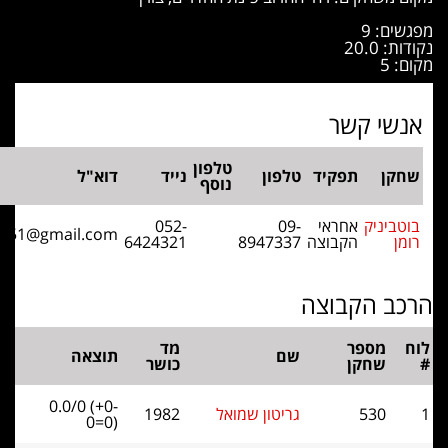
: 9
20.
י קשר
טלפון
ן
תפקיד
טלפון
נייד
דוא"ל
נוסף
יניק
אחראי
09-
052-
romb1951@gmail.com
הקבוצה
8947337
6424321
 הקבוצה
מספר
מד
שם
תוצאה
שחקן
כושר
0.0/0 (+0-
530
גריטון שמואל
1982
0=0)