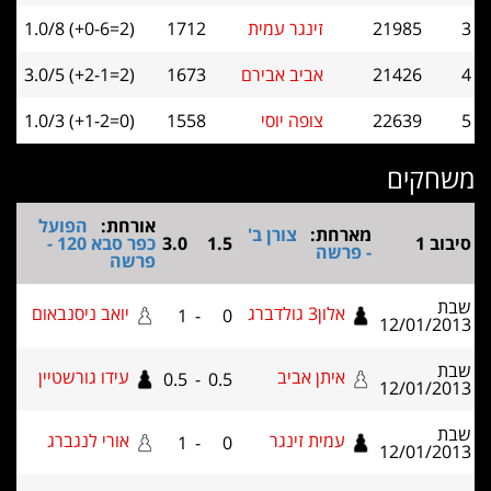
21985
זינגר עמית
1712
1.0/8 (+0-6=2)
21426
אביב אבירם
1673
3.0/5 (+2-1=2)
22639
צופה יוסי
1558
1.0/3 (+1-2=0)
קים
אורחת:
הפועל
מארחת:
צורן ב'
1.5
3.0
כפר סבא 120 -
- פרשה
פרשה
אלון3 גולדברג
יואב ניסנבאום
1
-
0
12/01
איתן אביב
עידו גורשטיין
0.5
-
0.5
12/01
עמית זינגר
אורי לנגברג
1
-
0
12/01