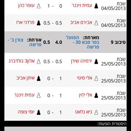
עמית זינגר
עופר כהן
1
-
0
04/05
אבירם אביב
מרדכי ארז
0.5
-
0.5
04/05
מארחת:
הפועל
אורחת:
צורן ב' -
כפר סבא 30 -
4.0
0.5
פרשה
פרשה
ירמיהו שירן
אלון3 גולדברג
0.5
-
0.5
25/05
אלי סיטי
איתן אביב
0
-
1
25/05
אלי לוין
עמית זינגר
0
-
1
25/05
גיא גלאט
יוסי צופה
0
-
1
25/05
ת הופעות: