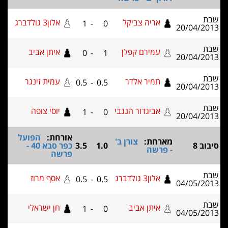
אריה צביקל
אלון3 גולדברג
1
-
0
20/04
עמירם קפלן
איתן אביב
0
-
1
20/04
תמיר אלדר
עמית זינגר
0.5
-
0.5
20/04
אביגדור הנגבי
יוסי צופה
1
-
0
20/04
אורחת:
הפועל
מארחת:
צורן ב'
1.0
3.5
כפר סבא 40 -
- פרשה
פרשה
אלון3 גולדברג
אסף מרוז
0.5
-
0.5
04/05
איתן אביב
חן ישראלי
1
-
0
04/05