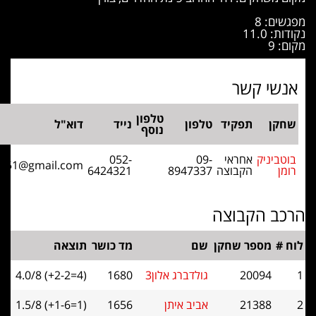
: 8
11.
י קשר
טלפון
ן
תפקיד
טלפון
נייד
דוא"ל
נוסף
יניק
אחראי
09-
052-
romb1951@gmail.com
הקבוצה
8947337
6424321
 הקבוצה
מספר שחקן
שם
מד כושר
תוצאה
20094
גולדברג אלון3
1680
4.0/8 (+2-2=4)
21388
אביב איתן
1656
1.5/8 (+1-6=1)