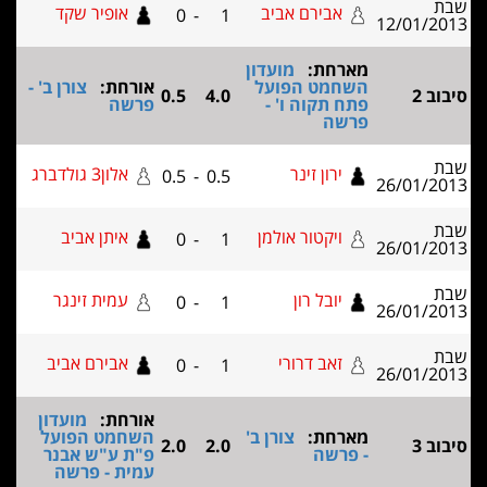
אבירם אביב
אופיר שקד
0
-
1
12/01
מארחת:
מועדון
השחמט הפועל
אורחת:
צורן ב' -
0.5
4.0
פתח תקוה ו' -
פרשה
פרשה
ירון זינר
אלון3 גולדברג
0.5
-
0.5
26/01
ויקטור אולמן
איתן אביב
0
-
1
26/01
יובל רון
עמית זינגר
0
-
1
26/01
זאב דרורי
אבירם אביב
0
-
1
26/01
אורחת:
מועדון
מארחת:
צורן ב'
השחמט הפועל
2.0
2.0
- פרשה
פ"ת ע"ש אבנר
עמית - פרשה