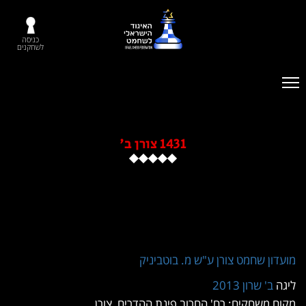
כניסה
לשחקנים
1431 צורן ב'
 שחמט צורן ע"ש מ. בוטביניק
 שרון 2013
שחקים: רח' החרוב פינת ההדרים, צורן