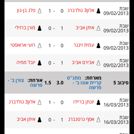
אלון3 גולדברג
פלג בן-נון
1
-
0
09/02
איתן אביב
מורן ברזילי
0
-
1
09/02
עמית זינגר
רועי ארואסטי
1
-
0
09/02
אבירם אביב
יובל ממיה
0
-
1
09/02
מארחת:
מתנ"ס
אורחת:
צורן ב' -
קריית אונו ב' -
3.0
1.5
פרשה
פרשה
יונתן בריידו
אלון3 גולדברג
1
-
0
16/03
אסף גרטנברג
איתן אביב
0
-
1
16/03