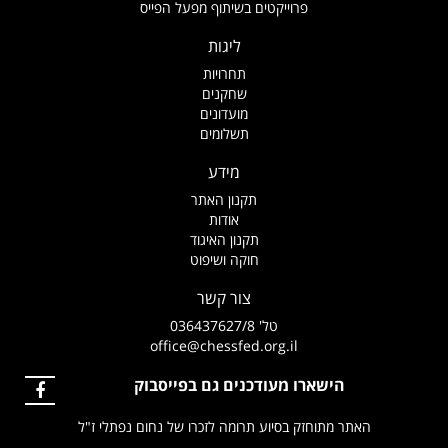
פרוייקטים בשיתוף מפעל הפייס
ליגות
תחרויות
שחקנים
מועדונים
תשלומים
מידע
תקנון האתר
אודות
תקנון האיגוד
חוקה ושיפוט
צור קשר
טל' 036437627/8
office@chessfed.org.il
הישארו מעודכנים גם בפייסבוק
האתר מתוחזק בסיוע תרומה לזכרו של נחום נפתלי ז"ל