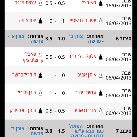
מאיר פז
עמית זינגר
0.5
-
0.5
16/03
יאיר בודנשטיין
יוסי צופה
0
-
1
16/03
מארחת:
צורן ב'
אורחת:
צורן א' -
3.5
1.0
- פרשה
פרשה
פאבל
אלון3 גולדברג
0.5
-
0.5
06/04
קרוצ'ניצקי
איתן אביב
דוד זילברשר
1
-
0
06/04
עמית זינגר
רונן מגריל
1
-
0
06/04
אבירם אביב
רומן בוטביניק
0.5
-
0.5
06/04
מארחת:
הפועל
אורחת:
צורן ב' -
כפר סבא ע"ש
1.5
3.0
פרשה
דורון ים - פרשה