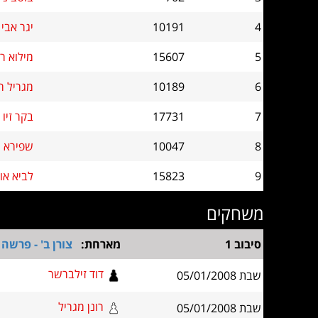
4
10191
יגר אבי
5
15607
מילוא רו
6
10189
מגריל רו
7
17731
בקר זיו
8
10047
שפירא נ
9
15823
לביא או
משחקים
סיבוב 1
מארחת:
צורן ב' - פרשה
דוד זילברשר
שבת 05/01/2008
רונן מגריל
שבת 05/01/2008