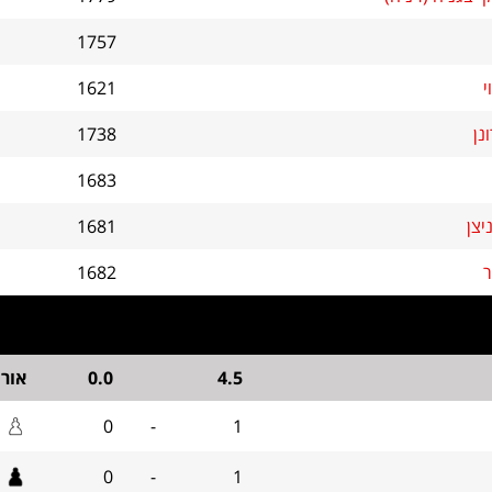
1757
י
1621
נן
1738
1683
יצן
1681
ר
1682
4.5
0.0
אור
0
-
1
0
-
1