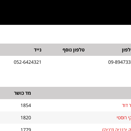
פון
טלפון נוסף
נייד
052-6424321
09-894733
מד כושר
 דוד
1854
י רוסטי
1820
 יבגניה (ז'ניה)
1779