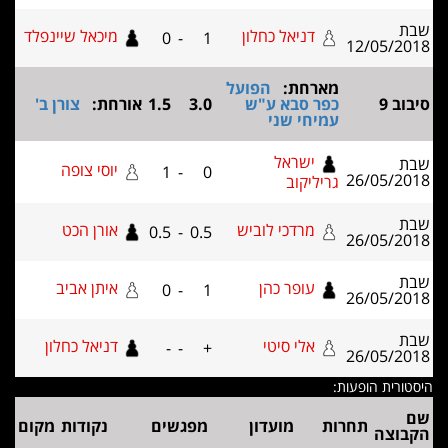
דניאל כחלון
מיכאל שיינפלד
0
-
1
12/05
מארחת:
הפועל
כפר סבא ע"ש
3.0
1.5
אורחת:
צורן ב'
עמיחי שני
ישראל
יוסי צופה
1
-
0
26/05
גריליקוב
מרדכי לוביש
אורן הכט
0.5
-
0.5
26/05
עופר כהן
איתן אביב
0
-
1
26/05
אלי סיטי
דניאל כחלון
-
-
+
26/05
ת הופעות:
תחרות
מועדון
מפגשים
נקודות
מקום
צה