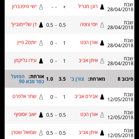
רונן מגריל
ישי טיפנברון
-
-
+
28/04
יוסי צופה
דן שליימוביץ'
0.5
-
0.5
28/04
אורן הכט
יותם2 פיין
0
-
1
28/04
איתן אביב
עידו גליקמן
0
-
1
28/04
אורחת:
הפועל
מארחת:
צורן ב'
3.5
1.0
כפר סבא 90
אבירם אביב
שחר אלפרט
0
-
1
12/05
אורן הכט
יואב יוסופוף
0.5
-
0.5
12/05
איתן אביב
שמואל שטרן
0.5
-
0.5
12/05