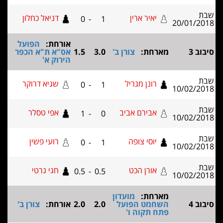
יאיר ארין
דניאל כחלון
0
-
1
20/01
אורחת:
הפועל
מארחת:
צורן ב'
3.0
1.5
אס"א ת"א הכפר
הירוק א'
רונן מגריל
שגיא דרוקר
0
-
1
10/02
אבירם אביב
אפי טסלר
1
-
0
10/02
יוסי צופה
רועי פשין
0
-
1
10/02
אורן הכט
חגי גרטי
0.5
-
0.5
10/02
מארחת:
מועדון
השחמט הפועל
2.0
2.0
אורחת:
צורן ב'
פתח תקוה ו'