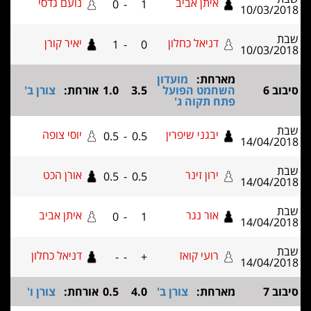
איתן אביב
נועם גדסי
0
-
1
10/03
דניאל כחלון
יאיר קורן
1
-
0
10/03
מארחת:
מועדון
השחמט הפועל
3.5
1.0
אורחת:
צורן ב'
פתח תקוה ג'
יבגני שיפרין
יוסי צופה
0.5
-
0.5
14/04
ירון זינר
אורן הכט
0.5
-
0.5
14/04
אור נגר
איתן אביב
0
-
1
14/04
רועי קואז
דניאל כחלון
-
-
+
14/04
מארחת:
צורן ב'
4.0
0.5
אורחת:
צורן ו'