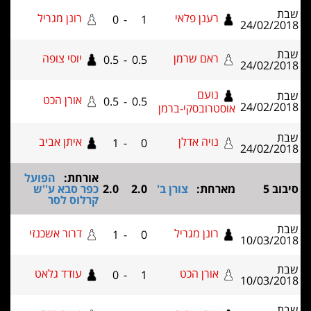
רענן פלאי
רונן מגריל
0
-
1
24/02
ראם שרמן
יוסי צופה
0.5
-
0.5
24/02
נועם
אורן הכט
0.5
-
0.5
24/02
אוסטרובסקי-ברמן
נויה אדלן
איתן אביב
1
-
0
24/02
אורחת:
הפועל
מארחת:
צורן ב'
2.0
2.0
כפר סבא ע''ש
קרלוס לסר
רונן מגריל
דרור אשכנזי
1
-
0
10/03
אורן הכט
עודד גלאט
0
-
1
10/03