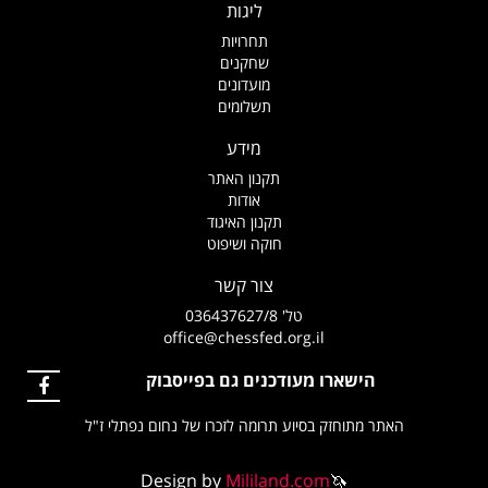
ליגות
תחרויות
שחקנים
מועדונים
תשלומים
מידע
תקנון האתר
אודות
תקנון האיגוד
חוקה ושיפוט
צור קשר
טל' 036437627/8
office@chessfed.org.il
הישארו מעודכנים גם בפייסבוק
האתר מתוחזק בסיוע תרומה לזכרו של נחום נפתלי ז"ל
Design by
Mililand.com
🦄