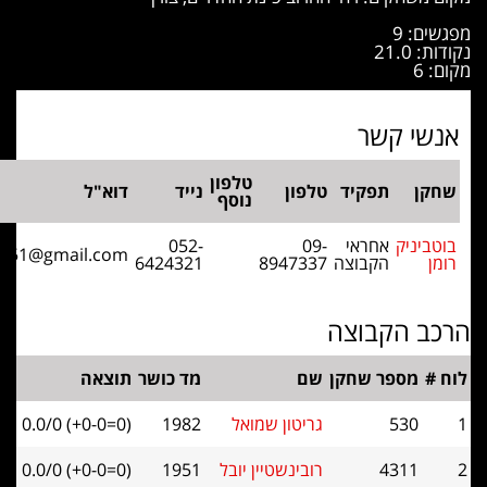
: 9
21.
י קשר
טלפון
ן
תפקיד
טלפון
נייד
דוא"ל
נוסף
יניק
אחראי
09-
052-
romb1951@gmail.com
הקבוצה
8947337
6424321
 הקבוצה
מספר שחקן
שם
מד כושר
תוצאה
530
גריטון שמואל
1982
0.0/0 (+0-0=0)
4311
רובינשטיין יובל
1951
0.0/0 (+0-0=0)