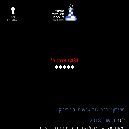
כניסה
לשחקנים
1431 צורן ב'
 שחמט צורן ע"ש מ. בוטביניק
 שרון 2018
שחקים: רח' החרוב פינת ההדרים, צורן