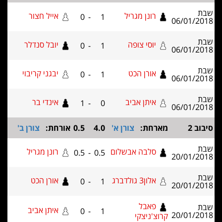
רונן מגריל
אייל חצור
0
-
1
06/01
יוסי צופה
יובל סנדלר
0
-
1
06/01
אורן הכט
יבגני קריבוי
0
-
1
06/01
איתן אביב
אינדי בר
1
-
0
06/01
מארחת:
צורן א'
4.0
0.5
אורחת:
צורן ב'
סלבה אבשלום
רונן מגריל
0.5
-
0.5
20/01
אלון3 גולדברג
אורן הכט
0
-
1
20/01
פאבל
איתן אביב
0
-
1
20/01
קרוצ'ניצקי