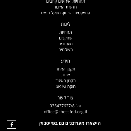
תחרויות ואירועים קרובים
חדשות האיגוד
פרוייקטים בשיתוף מפעל הפייס
ליגות
תחרויות
שחקנים
מועדונים
תשלומים
מידע
תקנון האתר
אודות
תקנון האיגוד
חוקה ושיפוט
צור קשר
טל' 036437627/8
office@chessfed.org.il
הישארו מעודכנים גם בפייסבוק