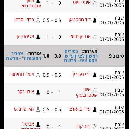
איוון
איתי דאוס
1
-
0
01/01/2
אוסטרובסקי
דוד סטפניאן
פרדי וסרמן
0.5
-
0.5
01/01/2
אדו יקותיאל
אליהו כהן
1
-
0
01/01/2
מארחת:
כפירים
אורחת:
צפריר
ב 9
ראשון לציון ע"ש
3.0
1.0
רחובות ד' - פרשה
מקס מיט - פרשה
יורי פקורין
ויטלי נוחימוב
0.5
-
0.5
01/01/2
איוון
אילון נקר
0
-
1
01/01/2
אוסטרובסקי
עידו בן-ארצי
מאי פייביש
0.5
-
0.5
01/01/2
אביטל
נדב קרן
0
-
1