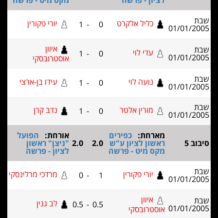
לציון - פרשה
מקס מיט - פרשה
כליל אלקרט
יורי פקורין
1
-
0
01/01/2
איוון
עדי לוי
1
-
0
01/01/2
אוסטרובסקי
נועה לוי
עידו בן-ארצי
1
-
0
01/01/2
מורין אלטר
נדב קרן
1
-
0
01/01/2
מארחת:
כפירים
אורחת:
הפועל
ב 5
ראשון לציון ע"ש
2.0
2.0
"ניצן" ראשון
מקס מיט - פרשה
לציון - פרשה
יורי פקורין
מרדכי מרלינסקי
0
-
1
01/01/2
איוון
לב גנין
0.5
-
0.5
01/01/2
אוסטרובסקי