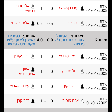
אלכסנדר
עידו בן-ארצי
1
-
0
01/01/2
ברסוצקי
נדב קרן
אליהו קשתי
0.5
-
0.5
01/01/2
מארחת:
הפועל
אורחת:
כפירים
ב 6
צפריר רחובות ד' -
0.0
4.0
ראשון לציון ע"ש
פרשה
מקס מיט - פרשה
דניאל סדביץ
יורי פקורין
1
-
0
01/01/2
איוון
רחל סדביץ
1
-
0
01/01/2
אוסטרובסקי
רון צירקין
עידו בן-ארצי
1
-
0
01/01/2
אנה פופוב
נדב קרן
1
-
0
01/01/2