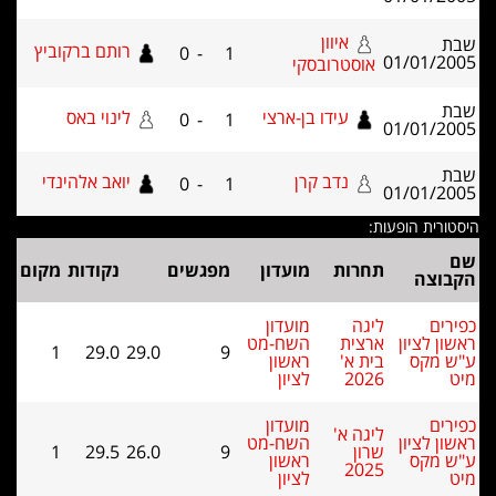
איוון
רותם ברקוביץ
0
-
1
01/01/2
אוסטרובסקי
עידו בן-ארצי
לינוי באס
0
-
1
01/01/2
נדב קרן
יואב אלהינדי
0
-
1
01/01/2
רית הופעות:
תחרות
מועדון
מפגשים
נקודות
מקום
וצה
ים
ליגה
מועדון
ן לציון
ארצית
השח-מט
1
29.0
29.0
9
 מקס
בית א'
ראשון
2026
לציון
ים
מועדון
ליגה א'
ן לציון
השח-מט
שרון
9
26.0
29.5
1
 מקס
ראשון
2025
לציון