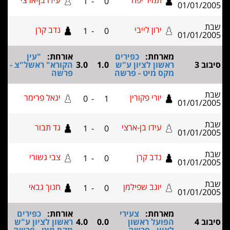
תמיר יפה
עידו בן-ארצי
1
-
0
01/01/2
ירון לייבי
נדב קרן
1
-
0
01/01/2
מארחת:
כפירים
אורחת:
"עין
ב 3
ראשון לציון ע"ש
1.0
3.0
הקורא" ראשל"צ -
מקס מיט - פרשה
פרשה
יורי פקורין
יגאל פרימר
0
-
1
01/01/2
עידו בן-ארצי
גד תבור
1
-
0
01/01/2
נדב קרן
צבי גשורי
1
-
0
01/01/2
יוגב שפילמן
חנוך גבאי
1
-
0
01/01/2
מארחת:
צעירי
אורחת:
כפירים
ב 4
הפועל ראשון
0.0
4.0
ראשון לציון ע"ש