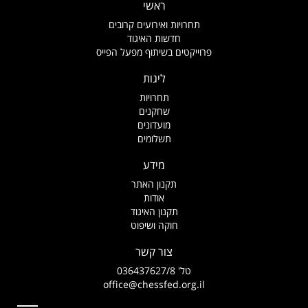
ראשי
תחרויות ואירועים קרובים
חדשות האיגוד
פרוייקטים בשיתוף מפעל הפייס
ליגות
תחרויות
שחקנים
מועדונים
תשלומים
מידע
תקנון האתר
אודות
תקנון האיגוד
חוקה ושיפוט
צור קשר
טל' 036437627/8
office@chessfed.org.il