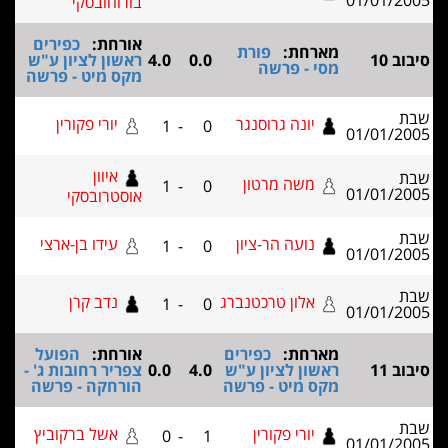
01/01/2
בורוחובסקי
אורחת:
כפירים
מארחת:
פורת
 10
0.0
4.0
ראשון לציון ע"ש
מסי - פרשה
מקס מיט - פרשה
יונה גרוסנגר
יורי פקורין
1
-
0
01/01/2
איוון
משה מרטון
1
-
0
01/01/2
אוסטרובסקי
נועה הר-ציון
עידו בן-ארצי
1
-
0
01/01/2
אלון טרכטנברג
נדב קרן
1
-
0
01/01/2
מארחת:
כפירים
אורחת:
הפועל
 11
ראשון לציון ע"ש
4.0
0.0
צפריר רחובות ג' -
מקס מיט - פרשה
הורחקה - פרשה
יורי פקורין
אשל ברקוביץ
0
-
1
01/01/2