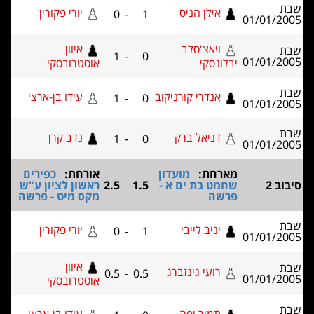
אילן הניס
יורי פקורין
0
-
1
01/01/2
ויאצ'סלב
איוון
1
-
0
01/01/2
יבלונסקי
אוסטרובסקי
אנדרי קורניקוב
עידו בן-ארצי
1
-
0
01/01/2
דניאל ברק
נדב קרן
1
-
0
01/01/2
מארחת:
מועדון
אורחת:
כפירים
ב 2
שחמט בת ים א -
1.5
2.5
ראשון לציון ע"ש
פרשה
מקס מיט - פרשה
יניב לייבי
יורי פקורין
0
-
1
01/01/2
איוון
רועי גינזברג
0.5
-
0.5
01/01/2
אוסטרובסקי