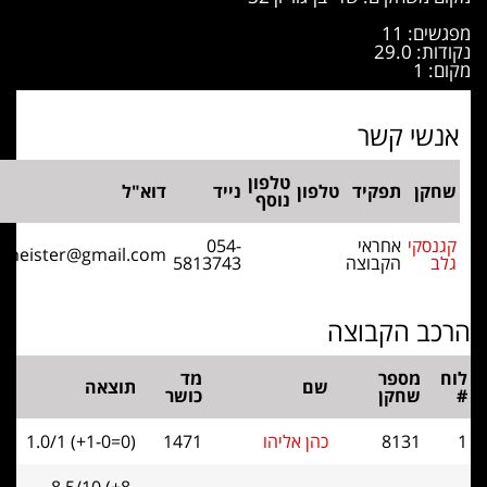
ם: 11
: 29.0
 1
שי קשר
טלפון
קן
תפקיד
טלפון
נייד
דוא"ל
נוסף
נסקי
אחראי
054-
grossmeister@gmail.com
ב
הקבוצה
5813743
ב הקבוצה
מספר
מד
שם
תוצאה
שחקן
כושר
8131
כהן אליהו
1471
1.0/1 (+1-0=0)