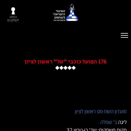
כניסה
לשחקנים
176 הפועל כוכבי "טל" ראשון לציון
ון השח-מט ראשון לציון
ב' שפלה
משחקים: שד' בן-גוריון 32