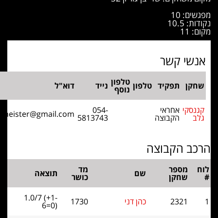
ם: 10
: 10.5
11
שי קשר
טלפון
קן
תפקיד
טלפון
נייד
דוא"ל
נוסף
נסקי
אחראי
054-
grossmeister@gmail.com
ב
הקבוצה
5813743
ב הקבוצה
מספר
מד
שם
תוצאה
שחקן
כושר
1.0/7 (+1-
2321
כהן דני
1730
6=0)