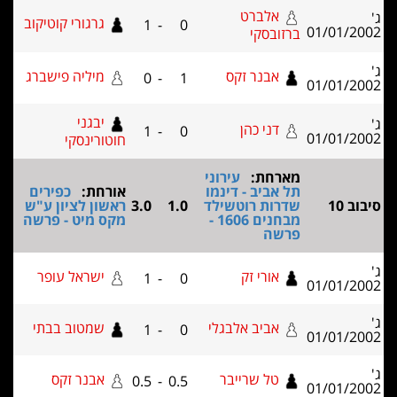
אלברט
גרגורי קוטיקוב
1
-
0
01/01/2
ברזובסקי
אבנר זקס
מיליה פישברג
0
-
1
01/01/2
יבגני
דני כהן
1
-
0
01/01/2
חוטורינסקי
מארחת:
עירוני
תל אביב - דינמו
אורחת:
כפירים
 10
שדרות רוטשילד
1.0
3.0
ראשון לציון ע"ש
מבחנים 1606 -
מקס מיט - פרשה
פרשה
אורי זק
ישראל עופר
1
-
0
01/01/2
אביב אלבגלי
שמטוב בבתי
1
-
0
01/01/2
טל שרייבר
אבנר זקס
0.5
-
0.5
01/01/2