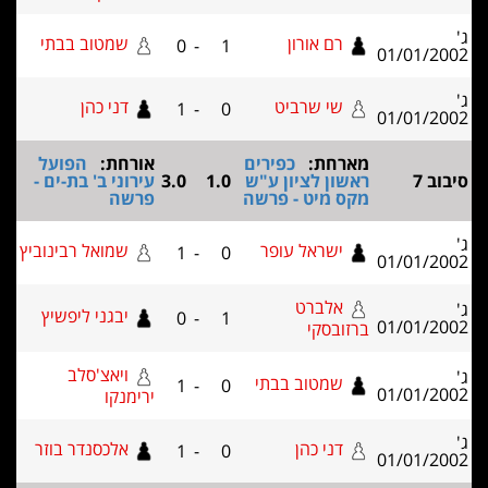
רם אורון
שמטוב בבתי
0
-
1
01/01/2
שי שרביט
דני כהן
1
-
0
01/01/2
מארחת:
כפירים
אורחת:
הפועל
ב 7
ראשון לציון ע"ש
1.0
3.0
עירוני ב' בת-ים -
מקס מיט - פרשה
פרשה
ישראל עופר
שמואל רבינוביץ
1
-
0
01/01/2
אלברט
יבגני ליפשיץ
0
-
1
01/01/2
ברזובסקי
ויאצ'סלב
שמטוב בבתי
1
-
0
01/01/2
ירימנקו
דני כהן
אלכסנדר בוזר
1
-
0
01/01/2