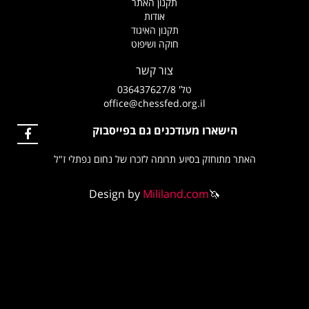
תקנון האתר
אודות
תקנון האיגוד
חוקה ושיפוט
צור קשר
טל' 036437627/8
office@chessfed.org.il
הישארו מעודכנים גם בפייסבוק
האתר מתוחזק בסיוע תרומה לזכרו של נחום נפתלי ז"ל
Design by
Mililand.com
🦄