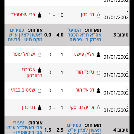
01/01/2
דני כהן
צבי אוסטפלד
1
-
0
01/01/2
מארחת:
הפועל
אורחת:
כפירים
ב 3
אס"א ת"א הכפר
4.0
0.0
ראשון לציון ע"ש
הירוק ו' - פרשה
מקס מיט - פרשה
אליק פישמן
ישראל עופר
0
-
1
01/01/2
אלברט
גלעד מור
0
-
1
01/01/2
ברזובסקי
דניאל מור
שמטוב בבתי
0
-
1
01/01/2
זכריה זברסקי
דני כהן
0
-
1
01/01/2
אורחת:
צעירי
מארחת:
כפירים
צבי ראשל"צ ע"ש
ב 4
ראשון לציון ע"ש
2.5
1.5
צבי ריבשטיין -