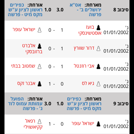
מארחת:
אס"א
אורחת:
כפירים
ב 8
ירושלים ב' -
3.0
1.0
ראשון לציון ע"ש
פרשה
מקס מיט - פרשה
בועז
ישראל עופר
0
-
1
01/01/2
אוסטשינסקי
אלברט
דרור שוורץ
0
-
1
01/01/2
ברזובסקי
אבי רוזנטל
שמטוב בבתי
0
-
1
01/01/2
גיא לס
אבנר זקס
1
-
0
01/01/2
מארחת:
כפירים
אורחת:
הפועל
ב 9
ראשון לציון ע"ש
1.0
3.0
עמותת עמוס לוד
מקס מיט - פרשה
ג' - פרשה
רפאל
ישראל עופר
1
-
0
01/01/2
קקיאשוילי