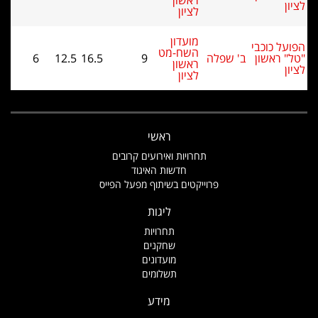
ראשון
לציון
מועדון
ל כוכבי
השח-מט
 ראשון
ב' שפלה
9
16.5
12.5
6
ראשון
לציון
ראשי
תחרויות ואירועים קרובים
חדשות האיגוד
פרוייקטים בשיתוף מפעל הפייס
ליגות
תחרויות
שחקנים
מועדונים
תשלומים
מידע