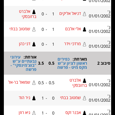
01/01/2
אלברט
דניאל אליקים
0
-
1
01/01/2
ברזובסקי
אלי אלבם
שמטוב בבתי
0
-
1
01/01/2
מרדכי וידר
דני כהן
0
-
1
01/01/2
אורחת:
עירוני
מארחת:
כפירים
גבעתיים ע"ש
ב 2
ראשון לציון ע"ש
0.5
3.5
"בוצ'מינסקי" -
מקס מיט - פרשה
פרשה
אלברט
שמואל בר-אל
0.5
-
0.5
01/01/2
ברזובסקי
שמטוב בבתי
ניר הוד
1
-
0
01/01/2
אבנר זקס
גיא רוזן
1
-
0