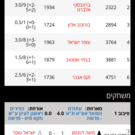
ברזובסקי
3.0/9 (+2-
1934
2322
אלברט
5=2)
0.5/1 (+0-
2894
בורוכוב אלון
1724
0=1)
3.0/8 (+3-
3764
עופר ישראל
1963
5=0)
1.5/8 (+1-
3881
בבתי שמטוב
1879
6=1)
2.5/6 (+2-
4751
זקס אבנר
1736
3=1)
קים
מארחת:
עתודת
אורחת:
כפירים
ב 1
הפועל אס"א ת"א
4.0
0.0
ראשון לציון ע"ש
- פרשה
מקס מיט - פרשה
משה לוינסון
ישראל עופר
0
-
1