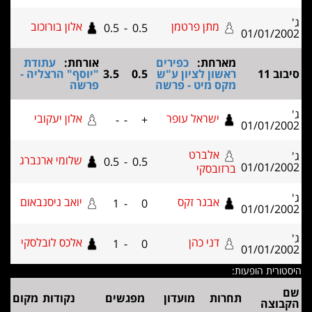
מתן פרטמן
אלון בורוכוב
0.5
-
0.5
01/01/2
מארחת:
כפירים
אורחת:
עתודת
 11
ראשון לציון ע"ש
0.5
3.5
"יוסף" הרצליה -
מקס מיט - פרשה
פרשה
ישראל עופר
אלון יעקובי
-
-
+
01/01/2
אלברט
שלומי ארנברג
0.5
-
0.5
01/01/2
ברזובסקי
אבנר זקס
יואב ניסנבאום
1
-
0
01/01/2
דני כהן
אלכס לובלסקי
1
-
0
01/01/2
רית הופעות:
תחרות
מועדון
מפגשים
נקודות
מקום
וצה