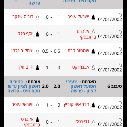
מקס מיט - פרשה
פרשה
ישראל עופר
בוריס שנקר
0
-
1
01/01/2
אלברט
יוסף סגל
0
-
1
01/01/2
ברזובסקי
שמטוב בבתי
יצחק ביגלמן
0.5
-
0.5
01/01/2
אבנר זקס
חיים וולך
1
-
0
01/01/2
מארחת:
צעירי
אורחת:
כפירים
ב 6
הפועל ראשון
2.0
2.0
ראשון לציון ע"ש
לציון - פרשה
מקס מיט - פרשה
הדר איציקוביץ
ישראל עופר
1
-
0
01/01/2
אלברט
גדי כספי
0
-
1
01/01/2
ברזובסקי