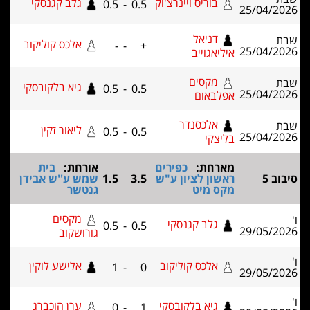
בוריס ויינרצ'וק
גלב קגנסקי
0.5
-
0.5
25/04/2
דניאל
אלכס קוליקוב
-
-
+
25/04/2
איליאגוייב
מקסים
גיא בלקובסקי
0.5
-
0.5
25/04/2
אפלבאום
אלכסנדר
ליאור זקין
0.5
-
0.5
25/04/2
בליצקי
מארחת:
כפירים
אורחת:
בית
ב 5
ראשון לציון ע"ש
3.5
1.5
שמש ע''ש אבידן
מקס מיט
גנטשר
מקסים
גלב קגנסקי
0.5
-
0.5
29/05/2
גורושקוב
אלכס קוליקוב
אלישע לוקין
1
-
0
29/05/2
גיא בלקובסקי
ערן הוכברג
0
-
1