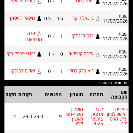
רועי צמח
בוריס מריאסין
0
-
1
11/07/2
מיכאל דיקר
מיכאל גרוסמן
0.5
-
0.5
11/07/2
אנדרי
גלב קגנסקי
0
-
1
11/07/2
מרטיאנוב
אלכס קוליקוב
יבגני פרפליצקי
1
-
0
11/07/2
גיא בלקובסקי
ואדים דבוסקין
0
-
1
11/07/2
רית הופעות:
תחרות
מועדון
מפגשים
נקודות
מקום
וצה
ים
ליגה
מועדון
ן לציון
ארצית
השח-מט
1
29.0
29.0
9
 מקס
בית א'
ראשון
2026
לציון