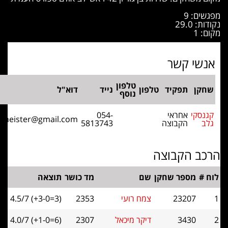
ים: 9
: 29.0
 1
שי קשר
טלפון
קן
תפקיד
טלפון
נייד
דוא"ל
נוסף
נסקי
אחראי
054-
grossmeister@gmail.com
ב
הקבוצה
5813743
ב הקבוצה
#
מספר שחקן
שם
מד כושר
תוצאה
23207
צמח רועי
2353
4.5/7 (+3-0=3)
3430
דיקר מיכאל
2307
4.0/7 (+1-0=6)