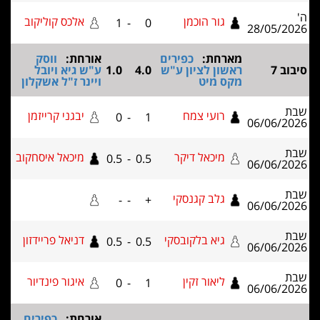
גור הוכמן
אלכס קוליקוב
1
-
0
28/05/2
מארחת:
כפירים
אורחת:
ווסק
ב 7
ראשון לציון ע"ש
4.0
1.0
ע"ש גיא ויובל
מקס מיט
ויינר ז"ל אשקלון
רועי צמח
יבגני קרייזמן
0
-
1
06/06/2
מיכאל דיקר
מיכאל איסחקוב
0.5
-
0.5
06/06/2
גלב קגנסקי
-
-
+
06/06/2
גיא בלקובסקי
דניאל פריידזון
0.5
-
0.5
06/06/2
ליאור זקין
איגור פינדיור
0
-
1
06/06/2
אורחת:
כפירים