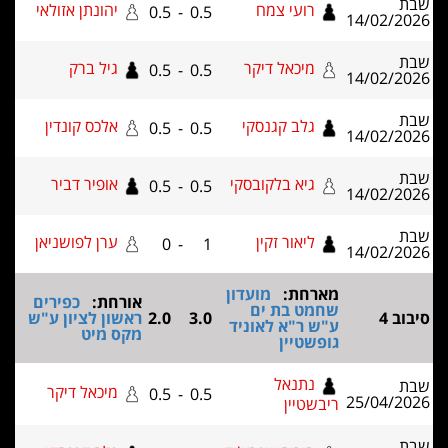
רועי צמח
יהונתן אזולאי
0.5
-
0.5
14/02/2
מיכאל דיקר
גיל ברק
0.5
-
0.5
14/02/2
גלב קגנסקי
אלכס קונדין
0.5
-
0.5
14/02/2
גיא בלקובסקי
אופיר דביר
0.5
-
0.5
14/02/2
ליאור זקין
ערן לפושניאן
0
-
1
14/02/2
מארחת:
מועדון
אורחת:
כפירים
שחמט בת ים
ב 4
3.0
2.0
ראשון לציון ע"ש
ע"ש ר"א לאוניד
מקס מיט
גופשטיין
נתנאל
מיכאל דיקר
0.5
-
0.5
25/04/2
ריבשטיין