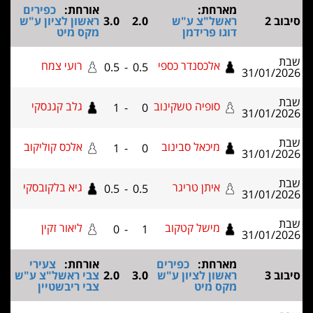
מארחת:
אורחת:
כפירים
ב 2
ראשל"צ ע"ש
2.0
3.0
ראשון לציון ע"ש
דוגו פרידמן
מקס מיט
אלכסנדר כספי
רועי צמח
0.5
-
0.5
31/01/2
סופיה טשקינוב
גלב קגנסקי
1
-
0
31/01/2
מיכאל סבינוב
אלכס קוליקוב
1
-
0
31/01/2
איתן טריגר
גיא בלקובסקי
0.5
-
0.5
31/01/2
מישל קטקוב
ליאור זקין
0
-
1
31/01/2
מארחת:
כפירים
אורחת:
צעירי
ב 3
ראשון לציון ע"ש
3.0
2.0
צבי ראשל"צ ע"ש
מקס מיט
צבי ריבשטיין