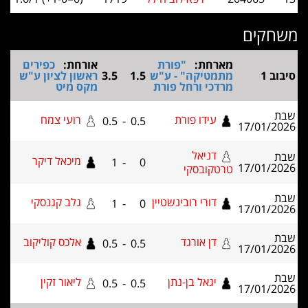
קים
מארחת:
"פורת
אורחת:
כפירים
ב 1
מתמטיקה" - ע"ש
1.5
3.5
ראשון לציון ע"ש
מרדכי ורחל פורת
מקס מיט
עידו פורת
רועי צמח
0.5
-
0.5
17/01/2
דניאל
מיכאל דיקר
1
-
0
17/01/2
טרטקובסקי
דורי רובינשטיין
גלב קגנסקי
1
-
0
17/01/2
דן אורגד
אלכס קוליקוב
0.5
-
0.5
17/01/2
יגאל בן-נתן
ליאור זקין
0.5
-
0.5
17/01/2