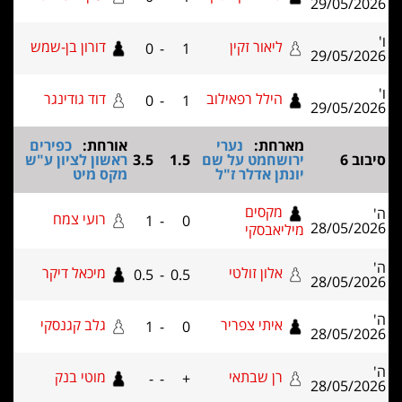
29/05/2
ליאור זקין
דורון בן-שמש
0
-
1
29/05/2
הילל רפאילוב
דוד גודינגר
0
-
1
29/05/2
מארחת:
נערי
אורחת:
כפירים
ב 6
ירושחמט על שם
1.5
3.5
ראשון לציון ע"ש
יונתן אדלר ז"ל
מקס מיט
מקסים
רועי צמח
1
-
0
28/05/2
מיליאבסקי
אלון זולטי
מיכאל דיקר
0.5
-
0.5
28/05/2
איתי צפריר
גלב קגנסקי
1
-
0
28/05/2
רן שבתאי
מוטי בנק
-
-
+
28/05/2