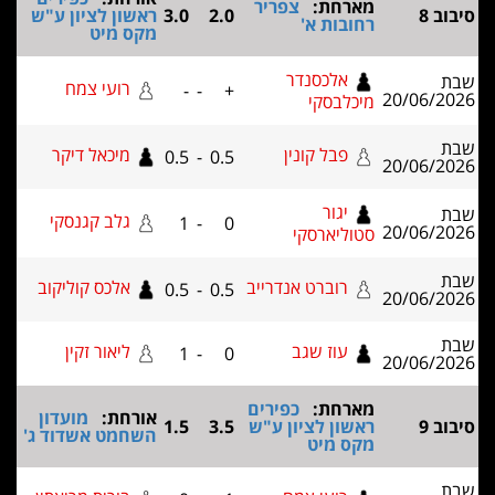
מארחת:
צפריר
ב 8
2.0
3.0
ראשון לציון ע"ש
רחובות א'
מקס מיט
אלכסנדר
רועי צמח
-
-
+
20/06/2
מיכלבסקי
פבל קונין
מיכאל דיקר
0.5
-
0.5
20/06/2
יגור
גלב קגנסקי
1
-
0
20/06/2
סטוליארסקי
רוברט אנדרייב
אלכס קוליקוב
0.5
-
0.5
20/06/2
עוז שגב
ליאור זקין
1
-
0
20/06/2
מארחת:
כפירים
אורחת:
מועדון
ב 9
ראשון לציון ע"ש
3.5
1.5
השחמט אשדוד ג'
מקס מיט