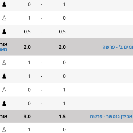
0
-
1
1
-
0
0.5
-
0.5
אור
מים ב' - פרשה
2.0
2.0
מאר
1
-
0
1
-
0
0
-
1
0
-
1
אבידן גנטשר - פרשה
1.5
3.0
אור
1
-
0