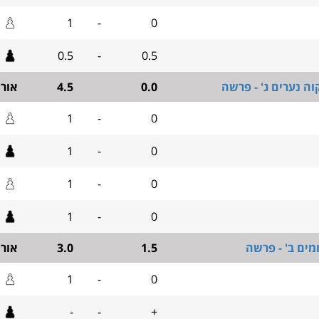
1
-
0
0.5
-
0.5
ה נערים ג' - פרשה
0.0
4.5
אור
1
-
0
1
-
0
1
-
0
1
-
0
מים ב' - פרשה
1.5
3.0
אור
1
-
0
-
-
+