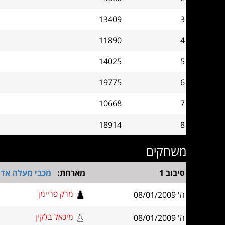
13409
3
11890
4
14025
5
19775
6
10668
7
18914
8
משחקים
סיבוב 1
מארחת:
מכבי מעלה אדו
מרק פריימן
ה' 08/01/2009
מיכאל בלקין
ה' 08/01/2009