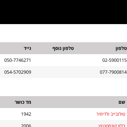
טלפון
טלפון נוסף
נייד
050-7746271
02-5900115
054-5702909
077-7900814
שם
מד כושר
טולובייב ולדימיר
1942
בלוז קונסטנטין
2006