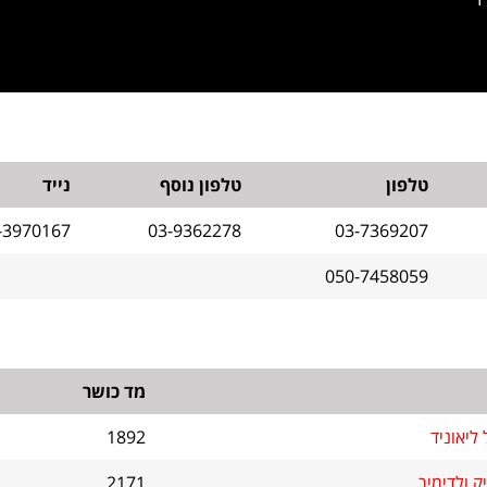
טלפון
טלפון נוסף
נייד
-3970167
03-9362278
03-7369207
050-7458059
מד כושר
 ליאוניד
1892
יק ולדימיר
2171