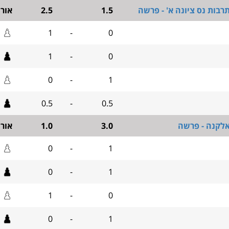
רבות נס ציונה א' - פרשה
1.5
2.5
אור
1
-
0
1
-
0
0
-
1
0.5
-
0.5
אלקנה - פרשה
3.0
1.0
אור
0
-
1
0
-
1
1
-
0
0
-
1