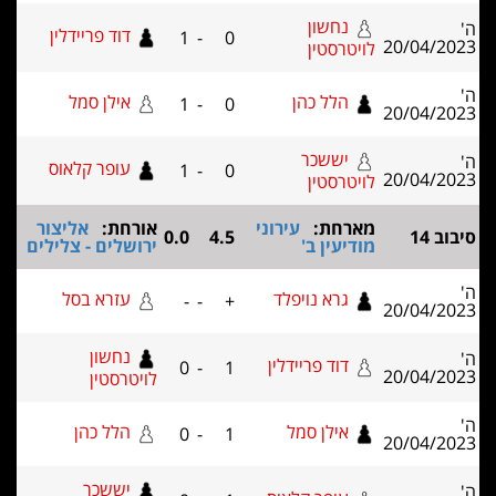
נחשון
דוד פריידלין
1
-
0
20/04
לויטרסטין
הלל כהן
אילן סמל
1
-
0
20/04
יששכר
עופר קלאוס
1
-
0
20/04
לויטרסטין
מארחת:
עירוני
אורחת:
אליצור
0.0
4.5
מודיעין ב'
ירושלים - צלילים
גרא נויפלד
עזרא בסל
-
-
+
20/04
נחשון
דוד פריידלין
0
-
1
20/04
לויטרסטין
אילן סמל
הלל כהן
0
-
1
20/04
יששכר