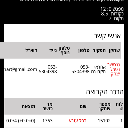
 12
8.
י קשר
טלפון
תפקיד
טלפון
נייד
דוא"ל
נוסף
ר
אחראי
053-
053-
rafigantshar@gmail.com
הקבוצה
5304398
5304398
 הקבוצה
מספר
מד
שם
תוצאה
שחקן
כושר
15102
בסל עזרא
1763
0.0/4 (+0-0=0)