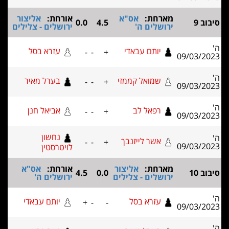
מארחת:
אס"א
אורחת:
אליצור
0.0
4.5
ירושלים ה'
ירושלים - צלילים
יותם עבאדי
עזרא בסל
-
-
+
09/03
שמואל קממזי
בערל מאיר
-
-
+
09/03
רפאל לב
אביאל חנן
-
-
+
09/03
נחשון
אשר לייזנבך
-
-
+
09/03
לויטרסטין
מארחת:
אליצור
אורחת:
אס"א
4.5
0.0
ירושלים - צלילים
ירושלים ה'
עזרא בסל
יותם עבאדי
+
-
-
09/03