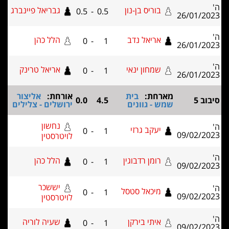
בוריס בן-נון
גבריאל פיינברג
0.5
-
0.5
26/01
אריאל נדב
הלל כהן
0
-
1
26/01
שמחון ינאי
אריאל טרינק
0
-
1
26/01
מארחת:
בית
אורחת:
אליצור
0.0
4.5
שמש - גוונים
ירושלים - צלילים
נחשון
יעקב גרזי
0
-
1
09/02
לויטרסטין
רומן רדבוגין
הלל כהן
0
-
1
09/02
יששכר
מיכאל סטסל
0
-
1
09/02
לויטרסטין
איתי בירקן
שעיה לוריה
0
-
1
09/02