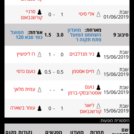
סרגיי
י סיטי
0
-
1
קורשנבאום
ת:
מועדון
אורחת:
הפועל
ט הפועל
3.0
1.5
כפר סבא 120
קוה ו'
ר מנדלבוים
רז ליפשיץ
1
-
0
ים אסטמן
נועם גדסי
0.5
-
0.5
עם
עמית מלאך
-
-
+
ובסקי-ברמן
אור
עומר בשארה
0
-
1
באום
מועדון
מפגשים
נקודות
מקום