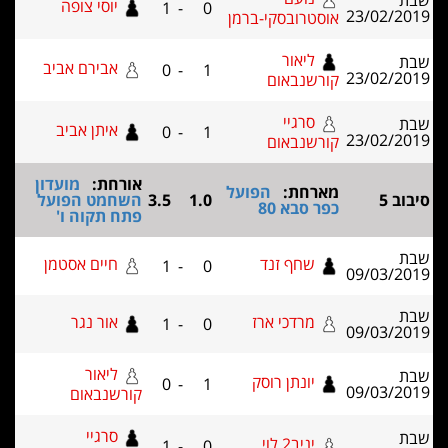
יוסי צופה
1
-
0
ובסקי-ברמן
אור
אבירם אביב
0
-
1
באום
יי
איתן אביב
0
-
1
באום
אורחת:
מועדון
ת:
הפועל
1.0
3.5
השחמט הפועל
א 80
פתח תקוה ו'
ף זנד
חיים אסטמן
1
-
0
דכי ארז
אור נגר
1
-
0
ליאור
תן רוסק
0
-
1
קורשנבאום
סרגיי
 לוי
1
-
0