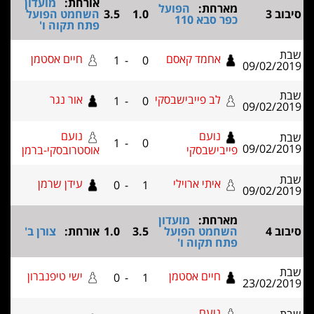
אורחת:
מועדון
ת:
הפועל
1.0
3.5
השחמט הפועל
 110
פתח תקוה ו'
מד קאסם
חיים אסטמן
1
-
0
 פייבישבסקי
אור נגר
1
-
0
עם
נועם
1
-
0
בסקי
אוסטרובסקי-ברמן
י ארוילי
עידן שרמן
0
-
1
ת:
מועדון
ט הפועל
3.5
1.0
אורחת:
צורן ב'
קוה ו'
ים אסטמן
ישי טיפנברון
0
-
1
עם