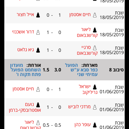
ים אסטמן
אייל חצור
0
-
1
אור
דרור אשכנזי
1
-
0
באום
יי
גיא גלאט
1
-
0
באום
ת:
הפועל
אורחת:
מועדון
בא ע"ש
3.0
1.5
השחמט הפועל
 שני
פתח תקוה ו'
ראל
חיים אסטמן
0
-
1
וב
נועם
דכי לוביש
1
-
0
אוסטרובסקי-ברמן
ליאור
פר כהן
0.5
-
0.5
קורשנבאום