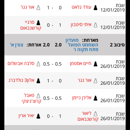
דד גלאט
אור נגר
1
-
0
סרגיי
י סיטבון
0
-
1
קורשנבאום
ת:
מועדון
ט הפועל
2.0
2.0
אורחת:
צורן א'
קוה ו'
ים אסטמן
סלבה אבשלום
0.5
-
0.5
ר נגר
אלון3 גולדברג
1
-
0
פאבל
רן ניימן
0.5
-
0.5
קרוצ'ניצקי
אור
יאיר ארין
0
-
1
באום