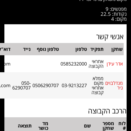
טלפון
טלפון נוסף
נייד
דוא"ל
idad232000@gmail.com
0585232000
050-
nirm65@gmail.com
0506290707
03-9213227
6290707
מד
ם
תוצאה
כושר