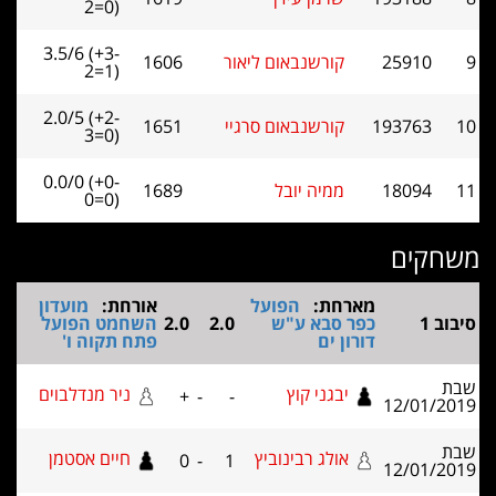
2=0)
3.5/6 (+3-
רשנבאום ליאור
1606
2=1)
2.0/5 (+2-
רשנבאום סרגיי
1651
3=0)
0.0/0 (+0-
יה יובל
1689
0=0)
ת:
הפועל
אורחת:
מועדון
בא ע"ש
2.0
2.0
השחמט הפועל
ים
פתח תקוה ו'
ני קוץ
ניר מנדלבוים
+
-
-
לג רבינוביץ
חיים אסטמן
0
-
1