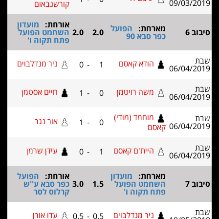
קורשנבאום
אורחת:
מועדון
ת:
הפועל
2.0
2.0
השחמט הפועל
א 90
פתח תקוה ו'
דא קאסם
ניר מנדלבוים
0
-
1
ה רויטמן
חיים אסטמן
1
-
0
חמד (מודי)
אור נגר
1
-
0
ית'ם קאסם
עידן שרמן
0
-
1
ת:
מועדון
אורחת:
הפועל
ט הפועל
1.5
3.0
כפר סבא ע''ש
קוה ו'
קרלוס לסר
ר מנדלבוים
עדו אורן
0.5
-
0.5