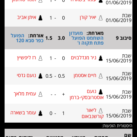
1
-
0
01/06/2
יאיר קורן
איתן אביב
1
-
0
01/06/2
מארחת:
מועדון
אורחת:
הפועל
ב 9
השחמט הפועל
3.0
1.5
כפר סבא 120
פתח תקוה ו'
ניר מנדלבוים
רז ליפשיץ
1
-
0
15/06/2
חיים אסטמן
נועם גדסי
0.5
-
0.5
15/06/2
נועם
עמית מלאך
-
-
+
15/06/2
אוסטרובסקי-ברמן
ליאור
עומר בשארה
0
-
1
15/06/2
קורשנבאום
רית הופעות: