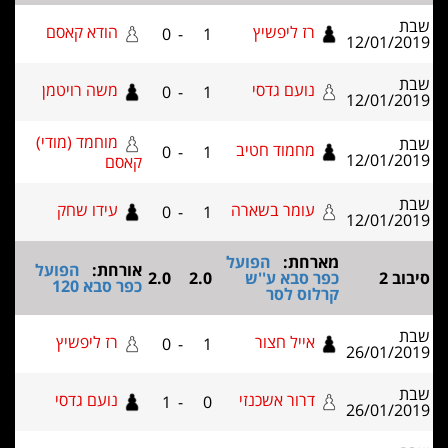
רז ליפשיץ
הודא קאסם
0
-
1
12/01/2
נועם גדסי
משה רויטמן
0
-
1
12/01/2
מוחמד (מודי)
מחמוד חטיב
0
-
1
12/01/2
קאסם
עומר בשארה
עידו שחק
0
-
1
12/01/2
מארחת:
הפועל
אורחת:
הפועל
ב 2
כפר סבא ע''ש
2.0
2.0
כפר סבא 120
קרלוס לסר
אייל חצור
רז ליפשיץ
0
-
1
26/01/2
דרור אשכנזי
נועם גדסי
1
-
0
26/01/2