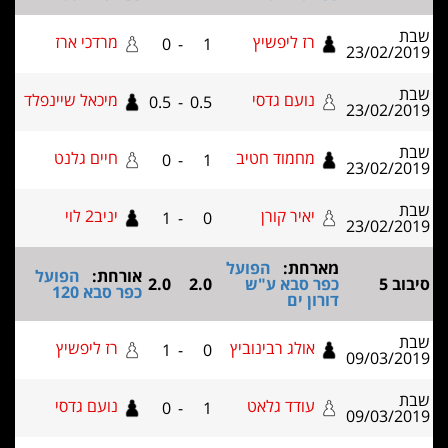
רז ליפשיץ
מרדכי ארז
0
-
1
23/02/2
נועם גדסי
מיכאל שיינפלד
0.5
-
0.5
23/02/2
מחמוד חטיב
חיים גלנט
0
-
1
23/02/2
יאיר קורן
יניב2 לוי
1
-
0
23/02/2
מארחת:
הפועל
אורחת:
הפועל
ב 5
כפר סבא ע"ש
2.0
2.0
כפר סבא 120
דורון ים
אולג רבינוביץ
רז ליפשיץ
1
-
0
09/03/2
עודד גלאט
נועם גדסי
0
-
1
09/03/2