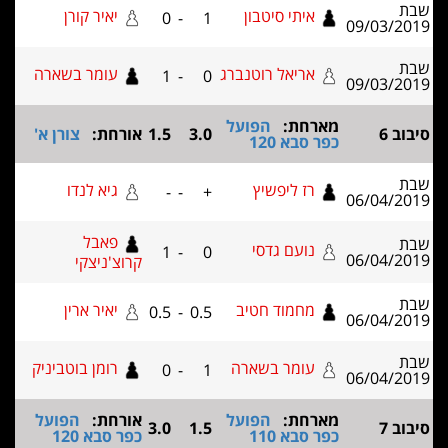
איתי סיטבון
יאיר קורן
0
-
1
09/03/2
אריאל רוטנברג
עומר בשארה
1
-
0
09/03/2
מארחת:
הפועל
ב 6
3.0
1.5
אורחת:
צורן א'
כפר סבא 120
רז ליפשיץ
גיא לנדו
-
-
+
06/04/2
פאבל
נועם גדסי
1
-
0
06/04/2
קרוצ'ניצקי
מחמוד חטיב
יאיר ארין
0.5
-
0.5
06/04/2
עומר בשארה
רומן בוטביניק
0
-
1
06/04/2
מארחת:
הפועל
אורחת:
הפועל
ב 7
1.5
3.0
כפר סבא 110
כפר סבא 120