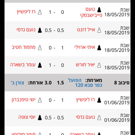
נועם
רז ליפשיץ
1
-
0
18/05/2
פייבישבסקי
אייל דזנט
נועם גדסי
0.5
-
0.5
18/05/2
איתי ארוילי
מחמוד חטיב
0
-
1
18/05/2
יאיר חורש
עומר בשארה
1
-
0
18/05/2
מארחת:
הפועל
ב 8
1.5
3.0
אורחת:
צורן ב'
כפר סבא 120
רז ליפשיץ
ישי טיפנברון
0
-
1
01/06/2
נועם גדסי
יוסי צופה
0.5
-
0.5
01/06/2
עומר בשארה
תומר סולומון