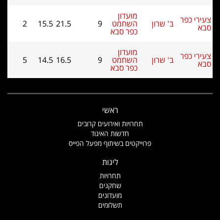
מועדון
י כפר
ב' שרון
השחמט
9
21.5
15.5
2
כפר סבא
מועדון
י כפר
ב' שרון
השחמט
9
16.5
14.5
5
כפר סבא
ראשי
תחרויות ואירועים קרובים
חדשות האיגוד
פרוייקטים בשיתוף מפעל הפייס
ליגות
תחרויות
שחקנים
מועדונים
תשלומים