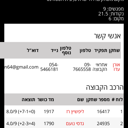
ים: 9
: 21.5
 6
שי קשר
טלפון
קן
תפקיד
טלפון
נייד
דוא"ל
נוסף
ן
אחראי
09-
054-
ido.oren64@gmail.com
ו
הקבוצה
7665558
5466181
ב הקבוצה
#
מספר שחקן
שם
מד כושר
תוצאה
16417
ליפשיץ רז
1917
8.0/9 (+7-1=0)
24935
גדסי נועם
1790
4.0/9 (+2-3=4)