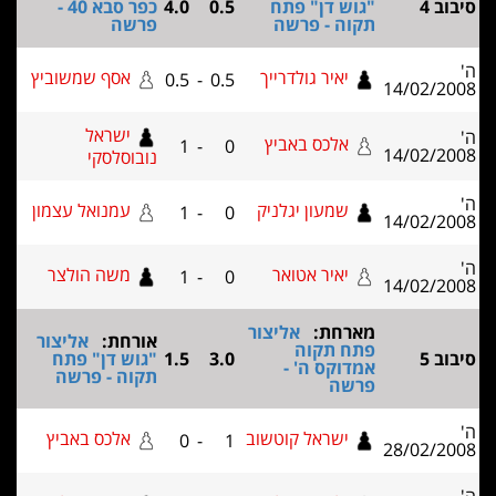
סיבוב 4
"גוש דן" פתח
0.5
4.0
כפר סבא 40 -
תקוה - פרשה
פרשה
ה'
יאיר גולדרייך
אסף שמשוביץ
0.5
-
0.5
14/02/2008
ישראל
ה'
אלכס באביץ
1
-
0
14/02/2008
נובוסלסקי
ה'
שמעון יגלניק
עמנואל עצמון
1
-
0
14/02/2008
ה'
יאיר אטואר
משה הולצר
1
-
0
14/02/2008
מארחת:
אליצור
אורחת:
אליצור
פתח תקוה
סיבוב 5
3.0
1.5
"גוש דן" פתח
אמדוקס ה' -
תקוה - פרשה
פרשה
ה'
ישראל קוטשוב
אלכס באביץ
0
-
1
28/02/2008