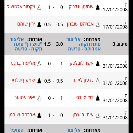
ה'
שמעון יגלניק
ויקטור אלטשול
1
-
0
17/01/2008
ה'
אברהם שובמן
ירון שוהם
0.5
-
0.5
17/01/2008
מארחת:
אליצור
אורחת:
אליצור
סיבוב 3
פתח תקוה
3.0
1.5
"גוש דן" פתח
אמדוקס - פרשה
תקוה - פרשה
ה'
אשר לובלסקי
אליעזר ברגמן
0
-
1
31/01/2008
ה'
גדעון לייבו
שמעון יגלניק
0.5
-
0.5
31/01/2008
ה'
דוד סיירס
יאיר אטואר
0
-
1
31/01/2008
ה'
איתי בן-נתן
אברהם שובמן
1
-
0
31/01/2008
מארחת:
אליצור
אורחת:
הפועל