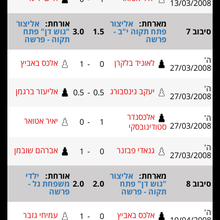
13/03/2008
מארחת:
אליצור
אורחת:
אליצור
סיבוב 7
פתח תקוה י"ב -
1.5
3.0
"גוש דן" פתח
פרשה
תקוה - פרשה
ה'
לאוניד בלקרן
אלכס באביץ
1
-
0
27/03/2008
ה'
יעקב גינסבורג
אליעזר ברגמן
0.5
-
0.5
27/03/2008
אלכסנדר
ה'
יאיר אטואר
0
-
1
27/03/2008
סטודינובסקי
ה'
גנאדי פבזנר
אברהם שובמן
1
-
0
27/03/2008
מארחת:
אליצור
אורחת:
ילדי
סיבוב 8
"גוש דן" פתח
2.0
2.0
משפחת גל -
תקוה - פרשה
פרשה
ה'
אלכס באביץ
עמיחי גזבר
1
-
0