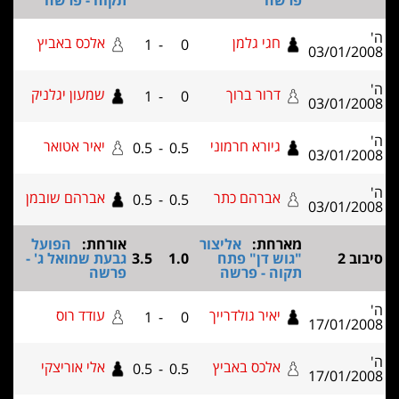
פרשה
תקוה - פרשה
ה'
חגי גלמן
אלכס באביץ
1
-
0
03/01/2008
ה'
דרור ברוך
שמעון יגלניק
1
-
0
03/01/2008
ה'
גיורא חרמוני
יאיר אטואר
0.5
-
0.5
03/01/2008
ה'
אברהם כתר
אברהם שובמן
0.5
-
0.5
03/01/2008
מארחת:
אליצור
אורחת:
הפועל
סיבוב 2
"גוש דן" פתח
1.0
3.5
גבעת שמואל ג' -
תקוה - פרשה
פרשה
ה'
יאיר גולדרייך
עודד רוס
1
-
0
17/01/2008
ה'
אלכס באביץ
אלי אוריצקי
0.5
-
0.5
17/01/2008