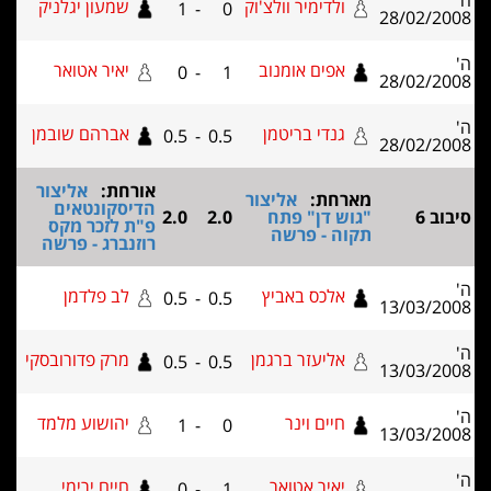
ה'
ולדימיר וולצ'וק
שמעון יגלניק
1
-
0
28/02/2008
ה'
אפים אומנוב
יאיר אטואר
0
-
1
28/02/2008
ה'
גנדי בריטמן
אברהם שובמן
0.5
-
0.5
28/02/2008
אורחת:
אליצור
מארחת:
אליצור
הדיסקונטאים
סיבוב 6
"גוש דן" פתח
2.0
2.0
פ"ת לזכר מקס
תקוה - פרשה
רוזנברג - פרשה
ה'
אלכס באביץ
לב פלדמן
0.5
-
0.5
13/03/2008
ה'
אליעזר ברגמן
מרק פדורובסקי
0.5
-
0.5
13/03/2008
ה'
חיים וינר
יהושוע מלמד
1
-
0
13/03/2008
ה'
יאיר אטואר
חיים ירימי
0
-
1