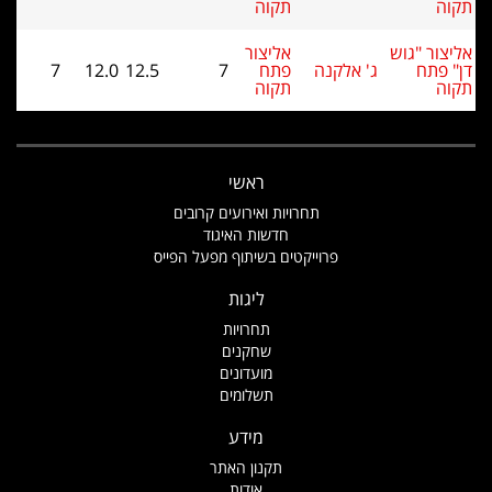
תקוה
תקוה
אליצור "גוש
אליצור
דן" פתח
ג' אלקנה
פתח
7
12.5
12.0
7
תקוה
תקוה
ראשי
תחרויות ואירועים קרובים
חדשות האיגוד
פרוייקטים בשיתוף מפעל הפייס
ליגות
תחרויות
שחקנים
מועדונים
תשלומים
מידע
תקנון האתר
אודות