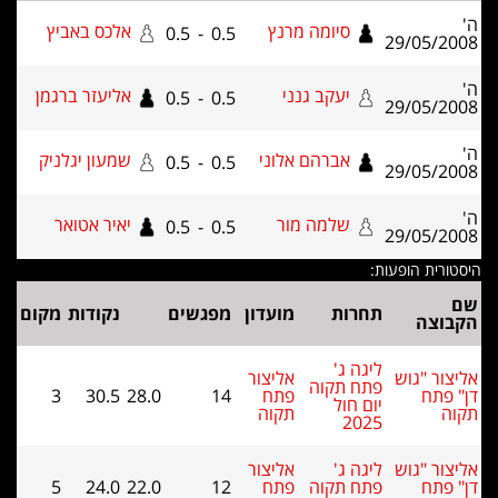
ה'
סיומה מרנץ
אלכס באביץ
0.5
-
0.5
29/05/2008
ה'
יעקב גנני
אליעזר ברגמן
0.5
-
0.5
29/05/2008
ה'
אברהם אלוני
שמעון יגלניק
0.5
-
0.5
29/05/2008
ה'
שלמה מור
יאיר אטואר
0.5
-
0.5
29/05/2008
היסטורית הופעות:
שם
תחרות
מועדון
מפגשים
נקודות
מקום
הקבוצה
ליגה ג'
אליצור "גוש
אליצור
פתח תקוה
דן" פתח
פתח
14
28.0
30.5
3
יום חול
תקוה
תקוה
2025
אליצור "גוש
ליגה ג'
אליצור
דן" פתח
פתח תקוה
פתח
12
22.0
24.0
5