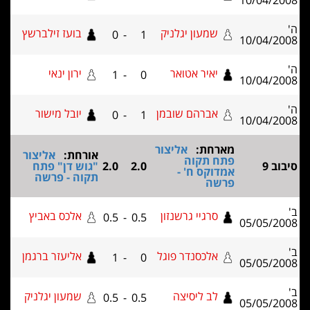
10/04/2008
ה'
שמעון יגלניק
בועז זילברשץ
0
-
1
10/04/2008
ה'
יאיר אטואר
ירון ינאי
1
-
0
10/04/2008
ה'
אברהם שובמן
יובל מישור
0
-
1
10/04/2008
מארחת:
אליצור
אורחת:
אליצור
פתח תקוה
סיבוב 9
2.0
2.0
"גוש דן" פתח
אמדוקס ח' -
תקוה - פרשה
פרשה
ב'
סרגיי גרשנזון
אלכס באביץ
0.5
-
0.5
05/05/2008
ב'
אלכסנדר פוגל
אליעזר ברגמן
1
-
0
05/05/2008
ב'
לב ליסיצה
שמעון יגלניק
0.5
-
0.5
05/05/2008