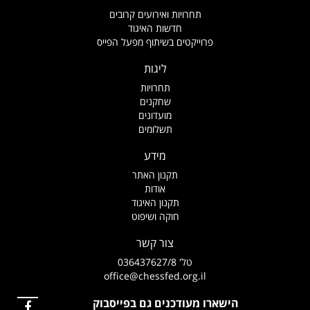
תחרויות ואירועים קרובים
חדשות האיגוד
פרוייקטים בשיתוף מפעל הפייס
ליגות
תחרויות
שחקנים
מועדונים
תשלומים
מידע
תקנון האתר
אודות
תקנון האיגוד
חוקה ושיפוט
צור קשר
טל' 036437627/8
office@chessfed.org.il
הישארו מעודכנים גם בפייסבוק