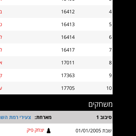
4
16412
ב
5
16413
טר
6
16414
לי
7
16417
לי
8
17011
א
9
17363
קל
10
17705
עו
משחקים
סיבוב 1
מארחת:
צעירי רמת השרו
יצחק פיק
שבת 01/01/2005