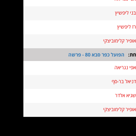
בני ליפשיץ
רז ליפשיץ
אופיר קלימוביצקי
חת:
הפועל כפר סבא 80 - פרשה
אפי נגריאה
דניאל בר-סף
שגיא אלדר
אופיר קלימוביצקי