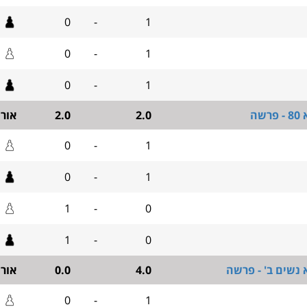
0
-
1
0
-
1
0
-
1
שה
2.0
2.0
אור
0
-
1
0
-
1
1
-
0
1
-
0
 נשים ב' - פרשה
4.0
0.0
אור
0
-
1