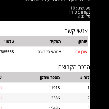
מפגשים: 10
נקודות: 11.0
מקום: 8
אנשי קשר
שחקן
תפקיד
טלפון
אורן עדו
אחראי הקבוצה
7665558
הרכב הקבוצה
לוח #
מספר שחקן
ש
1
11918
נ
2
12386
ר
3
15496
זנ