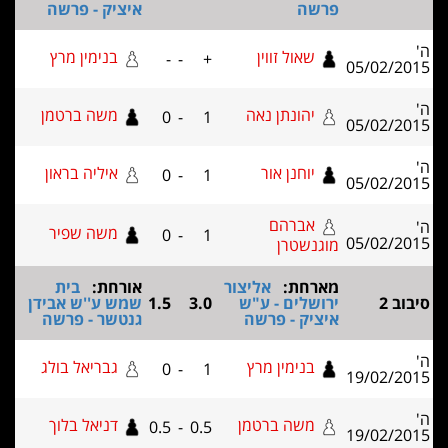
פרשה
איציק - פרשה
'
שאול זווין
בנימין מרץ
-
-
+
05/02/201
'
יהונתן נאה
משה ברטמן
0
-
1
05/02/201
'
יוחנן אור
איליה בראון
0
-
1
05/02/201
אברהם
'
משה שפיר
0
-
1
05/02/201
מוגנשטרן
מארחת:
אליצור
אורחת:
בית
יבוב 2
ירושלים - ע"ש
3.0
1.5
שמש ע''ש אבידן
איציק - פרשה
גנטשר - פרשה
'
בנימין מרץ
גבריאל בולג
0
-
1
19/02/201
'
משה ברטמן
דניאל בלוך
0.5
-
0.5
19/02/201