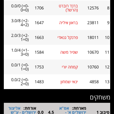
ברנד רוברט
0.0/0 (+0-
1706
12576
(הרשל)
0=0)
3.0/8 (+2-
23811
בראון איליה
1647
4=2)
2.0/3 (+2-
1
18011
פרנקל גנאדי
1663
1=0)
1.0/4 (+1-
1
10670
שפיר משה
1584
3=0)
0.0/1 (+0-
1
10760
קמחה יורי
1753
1=0)
0.0/2 (+0-
1
4858
ינאי שמחון
1483
2=0)
שחקים
מארחת:
אס"א
אורחת:
אליצור
יבוב 1
ירושלים א' -
4.5
0.0
ירושלים - ע"ש