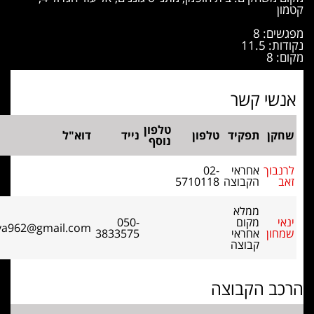
טמון
פגשים: 8
ודות: 11.5
קום: 8
אנשי קשר
טלפון
שחקן
תפקיד
טלפון
נייד
דוא"ל
נוסף
לרנבוך
אחראי
02-
זאב
הקבוצה
5710118
ממלא
ינאי
מקום
050-
siya962@gmail.com
שמחון
אחראי
3833575
קבוצה
רכב הקבוצה