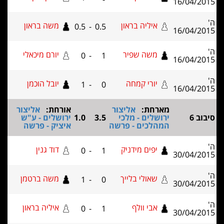
16/04/201
'
איליה בראון
משה בראון
0.5
-
0.5
16/04/201
'
משה שפיר
יורם מיכאלי
0
-
1
16/04/201
'
יורי קמחה
יובל הוכמן
1
-
0
16/04/201
מארחת:
אליצור
אורחת:
אליצור
יבוב 6
ירושלים - מלכי
3.5
1.0
ירושלים - ע"ש
המהלכים - פרשה
איציק - פרשה
'
יפים מידניק
דוד גנין
0
-
1
30/04/201
'
שאולי בלייך
משה ברטמן
1
-
0
30/04/201
'
אבי וולף
איליה בראון
0
-
1
30/04/201