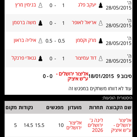
'
יעקב פלג
בנימין מרץ
0
-
1
28/05/201
'
אריאל לאופר
משה ברטמן
0
-
1
28/05/201
'
מרק וקסמן
איליה בראון
0.5
-
0.5
28/05/201
'
דוד עמיצור
גנאדי פרנקל
0
-
1
28/05/201
אליצור ירושלים -
יבוב 9
18/01/2015
0 - 0
ע"ש איציק
וד לא דווחו משחקים במפגש זה
יסטורית הופעות:
ם הקבוצה
תחרות
מועדון
מפגשים
נקודות
מקום
ליצור
ליגה ג'
אליצור
רושלים -
ירושלים
10
15.5
14.5
5
ירושלים
"ש איציק
2026