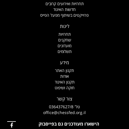
תחרויות ואירועים קרובים
חדשות האיגוד
פרוייקטים בשיתוף מפעל הפייס
ליגות
תחרויות
שחקנים
מועדונים
תשלומים
מידע
תקנון האתר
אודות
תקנון האיגוד
חוקה ושיפוט
צור קשר
טל' 036437627/8
office@chessfed.org.il
הישארו מעודכנים גם בפייסבוק