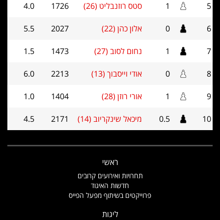
5
1
סטס רוזנבליט (26)
1726
4.0
6
0
אלון כהן (22)
2027
5.5
7
1
נחום לסוב (27)
1473
1.5
8
0
אודי וייסבוך (13)
2213
6.0
9
1
אורי רוזן (28)
1404
1.0
10
0.5
מיכאל שינקריוב (14)
2171
4.5
ראשי
תחרויות ואירועים קרובים
חדשות האיגוד
פרוייקטים בשיתוף מפעל הפייס
ליגות