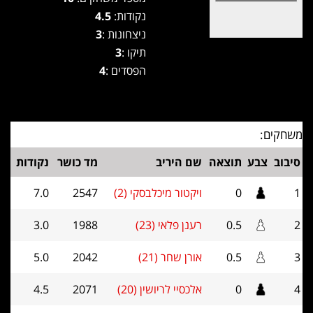
נקודות:
4.5
ניצחונות :
3
תיקו :
3
הפסדים :
4
משחקים:
סיבוב
צבע
תוצאה
שם היריב
מד כושר
נקודות
1
0
ויקטור מיכלבסקי (2)
2547
7.0
2
0.5
רענן פלאי (23)
1988
3.0
3
0.5
אורן שחר (21)
2042
5.0
4
0
אלכסיי לריושין (20)
2071
4.5