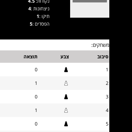
נקודות:
4.5
ניצחונות :
4
תיקו :
1
הפסדים :
5
משחקים:
סיבוב
צבע
תוצאה
0
1
1
2
0
3
1
4
0
5