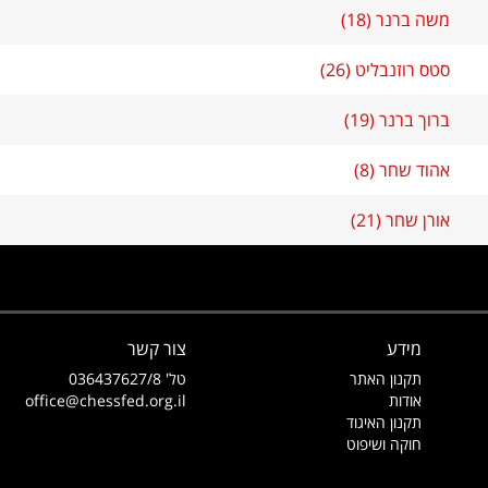
משה ברנר (18)
סטס רוזנבליט (26)
ברוך ברנר (19)
אהוד שחר (8)
אורן שחר (21)
מידע
צור קשר
תקנון האתר
טל' 036437627/8
אודות
office@chessfed.org.il
תקנון האיגוד
חוקה ושיפוט