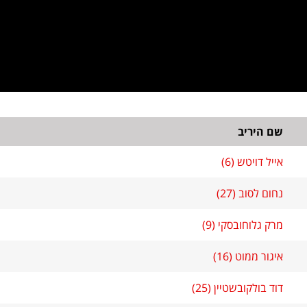
שם היריב
אייל דויטש (6)
נחום לסוב (27)
מרק גלוחובסקי (9)
איגור ממוט (16)
דוד בולקובשטיין (25)