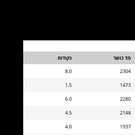
מד כושר
נקודות
8.0
2304
1.5
1473
6.0
2280
4.5
2148
4.0
1937