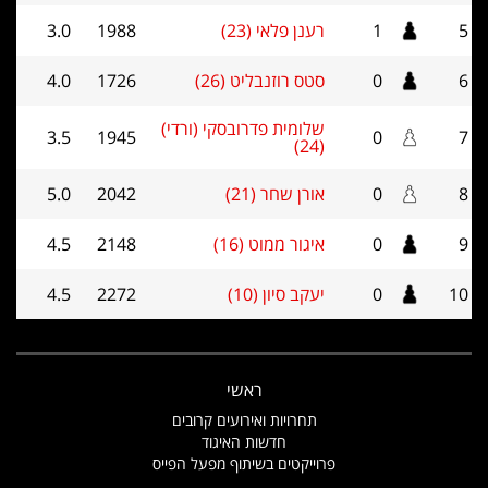
5
1
רענן פלאי (23)
1988
3.0
6
0
סטס רוזנבליט (26)
1726
4.0
שלומית פדרובסקי (ורדי)
3.5
1945
0
7
(24)
8
0
אורן שחר (21)
2042
5.0
9
0
איגור ממוט (16)
2148
4.5
10
0
יעקב סיון (10)
2272
4.5
ראשי
תחרויות ואירועים קרובים
חדשות האיגוד
פרוייקטים בשיתוף מפעל הפייס