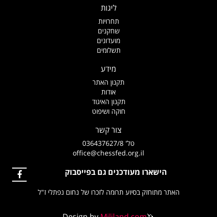
ליגות
תחרויות
שחקנים
מועדונים
תשלומים
מידע
תקנון האתר
אודות
תקנון האיגוד
חוקה ושיפוט
צור קשר
טל' 036437627/8
office@chessfed.org.il
הישארו מעודכנים גם בפייסבוק
האתר מתוחזק בסיוע תרומה לזכרו של נחום נפתלי ז"ל
Design by
Mililand.com
🦄