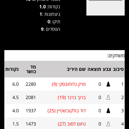
נקודות:
1.0
ניצחונות :
1
תיקו :
0
הפסדים :
9
משחקים:
מד
סיבוב
צבע
תוצאה
שם היריב
נקודות
כושר
1
0
מרק גלוחובסקי (9)
2280
6.0
2
0
ברוך ברנר (19)
2081
4.5
3
0
דוד בולקובשטיין (25)
1937
4.0
4
0
נחום לסוב (27)
1473
1.5