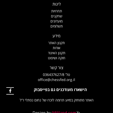
ליגות
תחרויות
שחקנים
מועדונים
תשלומים
מידע
תקנון האתר
אודות
תקנון האיגוד
חוקה ושיפוט
צור קשר
טל' 036437627/8
office@chessfed.org.il
הישארו מעודכנים גם בפייסבוק
האתר מתוחזק בסיוע תרומה לזכרו של נחום נפתלי ז"ל
Design by
Mililand.com
🦄