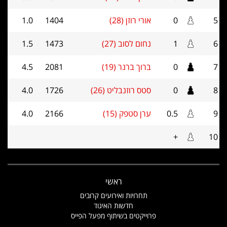
5
0
אורי רוזן (28)
1404
1.0
6
1
נחום לסוב (27)
1473
1.5
7
0
ברוך ברנר (19)
2081
4.5
8
0
סטס רוזנבליט (26)
1726
4.0
9
0.5
ערן סטפק (15)
2166
4.0
+
10
ראשי
תחרויות ואירועים קרובים
חדשות האיגוד
פרוייקטים בשיתוף מפעל הפייס