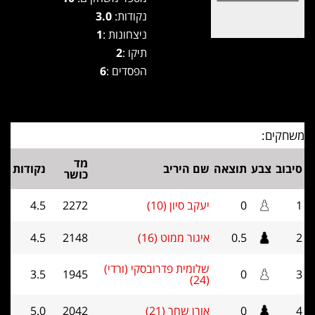
נקודות:
3.0
ניצחונות :
1
תיקו :
2
הפסדים :
6
משחקים:
מד
סיבוב
צבע
תוצאה
שם היריב
נקודות
כושר
1
0
יעקב סיון (10)
2272
4.5
2
0.5
איגור ממוט (16)
2148
4.5
שלומית פדרובסקי (ורדי)
3.5
1945
0
3
(24)
4
0
אורן שחר (21)
2042
5.0