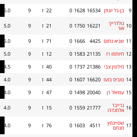
יונתן
16534
1628
0
22
ז
9
5.0
0
יך
16221
1750
0
21
ז
9
5.0
0
נחום
4425
1666
0
71
ז
9
5.0
0
 רז
21135
1583
0
12
ז
9
5.0
0
 צבי
21386
1737
0
40
ז
9
4.5
0
בועז
16620
1607
0
44
ז
9
4.0
0
רן
20040
1498
0
47
ז
9
4.0
0
21777
1559
0
15
ז
9
4.0
0
רו
מץ
4511
1603
0
76
ז
9
4.0
0