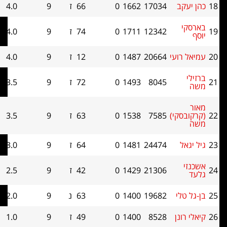
קב
17034
1662
0
66
ז
9
4.0
0
י
12342
1711
0
74
ז
9
4.0
0
רועי
20664
1487
0
12
ז
9
4.0
0
8045
1493
0
72
ז
9
3.5
0
סקי)
7585
1538
0
63
ז
9
3.5
0
אל
24474
1481
0
64
ז
9
3.0
0
י
21306
1429
0
42
ז
9
2.5
0
טלי
19682
1400
0
63
נ
9
2.0
0
רונן
8528
1400
0
49
ז
9
1.0
0