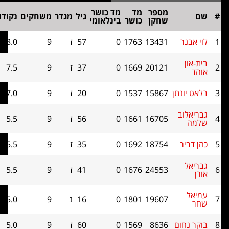
מספר
מד
מד כושר
גיל
מגדר
משחקים
נקודות
בוכהולץ
שחקן
כושר
בינלאומי
נר
13431
1763
0
57
ז
9
8.0
0
ן
20121
1669
0
37
ז
9
7.5
0
ונתן
15867
1537
0
20
ז
9
7.0
0
לוב
16705
1661
0
56
ז
9
5.5
0
יר
18754
1692
0
35
ז
9
5.5
0
ל
24553
1676
0
41
ז
9
5.5
0
19607
1801
0
16
נ
9
5.0
0
נחום
8636
1569
0
60
ז
9
5.0
0