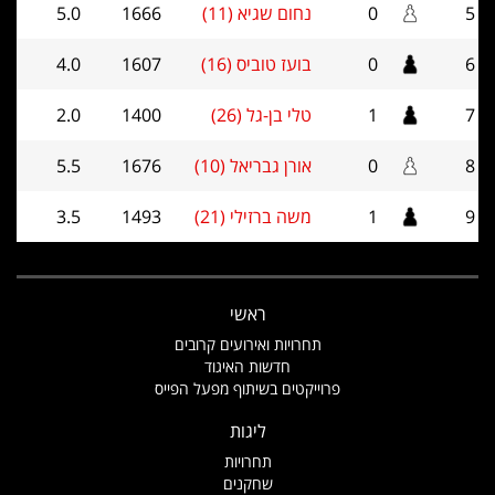
5
0
נחום שגיא (11)
1666
5.0
6
0
בועז טוביס (16)
1607
4.0
7
1
טלי בן-גל (26)
1400
2.0
8
0
אורן גבריאל (10)
1676
5.5
9
1
משה ברזילי (21)
1493
3.5
ראשי
תחרויות ואירועים קרובים
חדשות האיגוד
פרוייקטים בשיתוף מפעל הפייס
ליגות
תחרויות
שחקנים