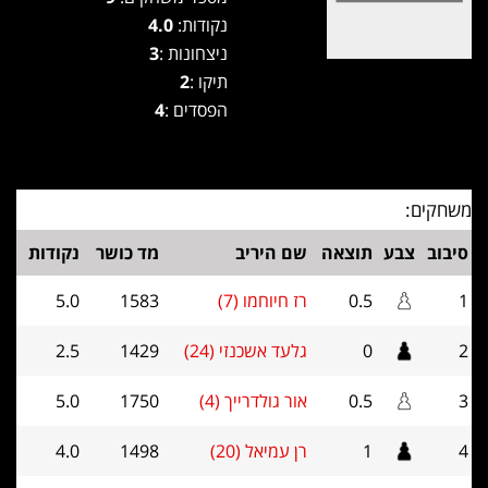
נקודות:
4.0
ניצחונות :
3
תיקו :
2
הפסדים :
4
משחקים:
סיבוב
צבע
תוצאה
שם היריב
מד כושר
נקודות
1
0.5
רז חיוחמו (7)
1583
5.0
2
0
גלעד אשכנזי (24)
1429
2.5
3
0.5
אור גולדרייך (4)
1750
5.0
4
1
רן עמיאל (20)
1498
4.0