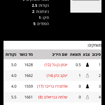
נקודות:
2.5
ניצחונות :
2
תיקו :
1
הפסדים :
5
משחקים:
סיבוב
צבע
תוצאה
שם היריב
מד כושר
נקודות
1
0.5
יונתן בן-גל (12)
1628
5.0
2
1
יעקב כהן (14)
1662
4.0
3
0
אלחנדרו גרייבר (17)
1559
4.0
4
0
שלמה גבריאלוב (8)
1661
5.5