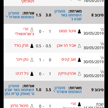
וינארסקי
ארחת:
מועדון
אורחת:
מועדון
שחמט באר
3.0
1.5
השחמט אשדוד י'
בע ג'
זורי
איגור ממוט
0
-
1
צ'אצ'אשווילי
אביר הר-אבן
מרק בורד
0.5
-
0.5
זאב קיגיס
נתן ויינר
1
-
0
אהרון פייקין
גיל דנינו
0
-
1
אורחת:
מועדון
ארחת:
מועדון
3.5
1.0
השחמט באר שבע
שחמט אשדוד י'
ט' (אופק קרית גת)
זורי
מיכאל טלמן
0
-
1