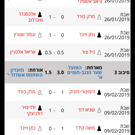
'אצ'אשווילי
אלכסנדר
מרק בורד
1
-
0
איגדלוב
נתן ויינר
עומר שוורץ
1
-
0
גיל צור
אריאל אלפרין
0.5
-
0.5
ארחת:
הפועל
אורחת:
מועדון
ער הנגב-חופים
3.0
1.5
השחמט אשדוד י'
'
דימיטרי רזניק
מרק בורד
0
-
1
ולדימיר
שגיא דוד
1
-
0
רודניצקי
משה קידר
נתן ויינר
0
-
1