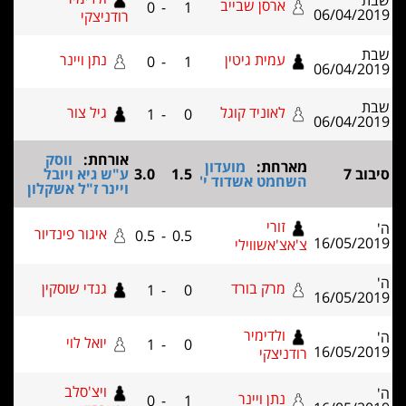
ארסן שבייב
0
-
1
רודניצקי
עמית גיטין
נתן ויינר
0
-
1
לאוניד קוגל
גיל צור
1
-
0
אורחת:
ווסק
ארחת:
מועדון
1.5
3.0
ע"ש גיא ויובל
שחמט אשדוד י'
ויינר ז"ל אשקלון
זורי
איגור פינדיור
0.5
-
0.5
'אצ'אשווילי
מרק בורד
גנדי שוסקין
1
-
0
ולדימיר
יואל לוי
1
-
0
ודניצקי
ויצ'סלב
נתן ויינר
0
-
1