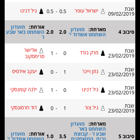
ישראל עופר
גיל דנינו
0.5
-
0.5
אורחת:
מועדון
ארחת:
מועדון
2.0
2.0
השחמט באר שבע
שחמט אשדוד י'
ו'
אלישר
מרק בורד
1
-
0
סרימסקוב
נתן ויינר
יעקב אידסיס
0
-
1
גיל דנינו
ילנה קומנסקי
1
-
0
גיל צור
דוד חרסונסקי
0
-
1
ארחת:
מועדון
שחמט באר
בע ז' - קבוצת
אורחת:
מועדון
1.0
3.5
כים, המשחקים
השחמט אשדוד י'