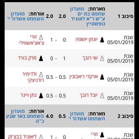
ארחת:
מועדון
חמט בת ים
אורחת:
מועדון
2.0
2.0
"ש ר"א לאוניד
השחמט אשדוד י'
ופשטיין
זורי
יונתן יושפה
1
-
0
צ'אצ'אשווילי
שי רובך
מרק בורד
0
-
1
ולדימיר
ארקדי ריאבוכין
0.5
-
0.5
רודניצקי
יובל רובך
נתן ויינר
0.5
-
0.5
אורחת:
מועדון
ארחת:
מועדון
0.5
4.0
השחמט באר שבע
שחמט אשדוד י'
כ"ה
זורי
ליאוניד בבצ'וק
1
-
0