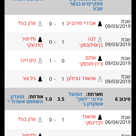
תקיימים בבאר
בע
אנדריי מירזבייב
מרק בורד
0
-
1
לנה
ולדימיר
0
-
1
רוסילובסקי
רודניצקי
אלכס
נתן ויינר
1
-
0
'רניחובסקי
אדוארד גורזלצן
גיל צור
0
-
1
ארחת:
הפועל
אורחת:
מועדון
ירוני "לוטן"
3.5
1.0
השחמט אשדוד י'
שקלון ב'
אדוארד
מרק בורד
0
-
1
בדינסקי
ולדימיר