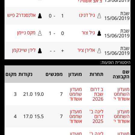
'אצ'אשווילי
גיל דנינו
אלכסנדר2 פיש
0
-
1
גיל צור
מקס ניימן
1
-
0
אלירן ציר
לידן שיינקמן
-
-
+
חרות
מועדון
מפגשים
נקודות
מקום
 דרום
מועדון
בת
שחמט
7
19.0
21.0
3
202
אשדוד
גה ב'
מועדון
רום
שחמט
7
15.5
17.0
4
202
אשדוד
גה ב'
מועדון