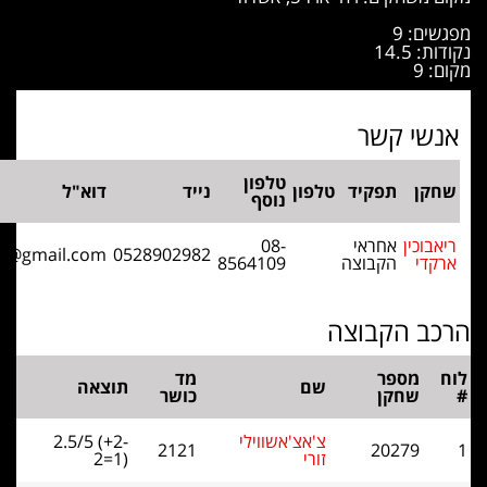
טלפון
ד
טלפון
נייד
דוא"ל
נוסף
י
08-
arkadi.riabuhin@gmail.com
0528902982
צה
8564109
צה
מד
שם
תוצאה
כושר
צ'אצ'אשווילי
2.5/5 (+2-
2121
זורי
2=1)