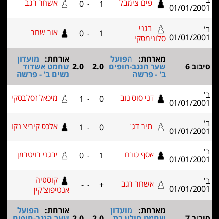
יפים צימבל
אשחר רגב
0
-
1
01/01/2
יבגני
אור שחר
0
-
1
01/01/2
סלונימסקי
מארחת:
הפועל
אורחת:
מועדון
וב 6
שער הנגב-חופים
2.0
2.0
שחמט אשדוד
ב' - פרשה
נשים ב' - פרשה
דני סוסונוב
מיכאל זסלבסקי
1
-
0
01/01/2
יתיר דגן
אלכס קיריצ'נקו
1
-
0
01/01/2
אסף כורם
יבגני רויטרמן
0
-
1
01/01/2
קוסטיה
אשחר רגב
-
-
+
01/01/2
אנטיפוצ'קין
מארחת:
מועדון
אורחת:
הפועל
וב 7
שחמט חולון בת
2.0
2.0
שער הנגב-חופים