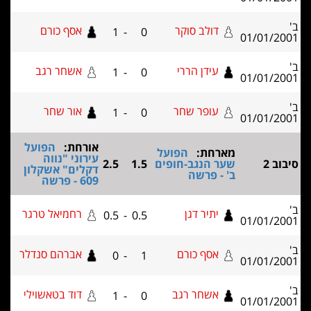
דולב סוקר
אסף כורם
1
-
0
01/01/2
עידן הררי
אשחר רגב
1
-
0
01/01/2
עופר שחר
אור שחר
1
-
0
01/01/2
אורחת:
הפועל
מארחת:
הפועל
עירוני "נווה
וב 2
שער הנגב-חופים
1.5
2.5
דקלים" אשקלון
ב' - פרשה
609 - פרשה
יתיר דגן
רחמיאל טרגר
0.5
-
0.5
01/01/2
אסף כורם
אברהם סנדלר
0
-
1
01/01/2
אשחר רגב
דוד בטאשוילי
1
-
0
01/01/2