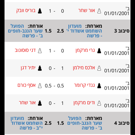
אור שחר
בוריס וובק
1
-
0
01/01/2
מארחת:
מועדון
אורחת:
הפועל
וב 3
השחמט אשדוד י'
2.5
1.5
שער הנגב-חופים
- פרשה
ב' - פרשה
גרי מרקמן
דני סוסונוב
1
-
0
01/01/2
אלכס מילמן
יתיר דגן
0
-
1
01/01/2
גנדי קרומר
אסף כורם
0.5
-
0.5
01/01/2
ודים מרקמן
אור שחר
0
-
1
01/01/2
מארחת:
הפועל
אורחת:
מועדון
וב 4
שער הנגב-חופים
1.5
2.5
השחמט אשדוד
ב' - פרשה
י"ב - פרשה