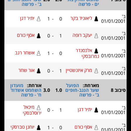
ים - פרשה
ב' - פרשה
ליאוניד בקר
יתיר דגן
1
-
0
01/01/2
יעקב רופה
אסף כורם
0
-
1
01/01/2
אלכסנדר
אשחר רגב
1
-
0
01/01/2
נמרובסקי
מרק איזנשטיין
אור שחר
0
-
1
01/01/2
מארחת:
הפועל
אורחת:
מועדון
וב 8
שער הנגב-חופים
1.0
3.0
השחמט אשדוד
ב' - פרשה
ח' - פרשה
מיכאל
יתיר דגן
0
-
1
01/01/2
ירוסלבסקי
אסף כורם
יוחנן טברסקי
1
-
0
01/01/2