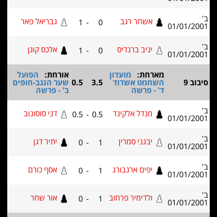
אשחר רגב
גבריאל פאר
1
-
0
01/01/2
יניב ברנדיס
אלכס קוגן
1
-
0
01/01/2
מארחת:
מועדון
אורחת:
הפועל
וב 9
השחמט אשדוד
3.5
0.5
שער הנגב-חופים
ד' - פרשה
ב' - פרשה
מנדל אלקינד
דני סוסונוב
0.5
-
0.5
01/01/2
יבגני סמרין
יתיר דגן
0
-
1
01/01/2
יפים ארנבורג
אסף כורם
0
-
1
01/01/2
ולדימיר פרחוב
אור שחר
0
-
1
01/01/2