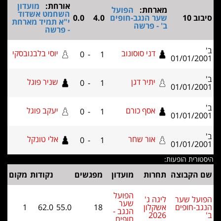
אורחת:
מועדון
מארחת:
הפועל
השחמט אשדוד
ב 10
שער הנגב-חופים
4.0
0.0
י"א תמיד מארחת
ב' - פרשה
- פרשה
דני סוסונוב
יוסי בלבנובסקי
0
-
1
01/01/2
יתיר דגן
שניר פוגל
0
-
1
01/01/2
אסף כורם
יעקב פוגל
0
-
1
01/01/2
אור שחר
אלי טונקל
0
-
1
01/01/2
ורית הופעות:
 הקבוצה
תחרות
מועדון
מפגשים
נקודות
מקום
הפועל
על שער
ליגה ג'
שער
ב-חופים
אשקלון
18
55.0
62.0
1
הנגב -
2026
חופים