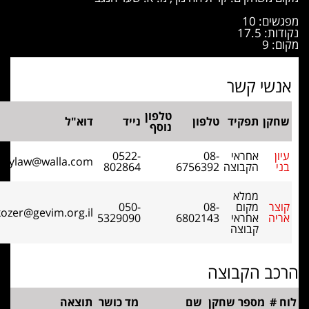
ים: 10
ת: 17.5
: 9
נשי קשר
טלפון
חקן
תפקיד
טלפון
נייד
דוא"ל
נוסף
ון
אחראי
08-
0522-
bennylaw@walla.com
י
הקבוצה
6756392
802864
ממלא
צר
מקום
08-
050-
na_kozer@gevim.org.il
יה
אחראי
6802143
5329090
קבוצה
כב הקבוצה
 #
מספר שחקן
שם
מד כושר
תוצאה