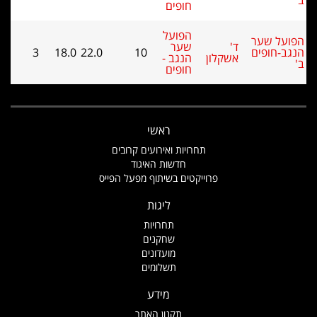
חופים
הפועל
על שער
ד'
שער
ב-חופים
10
22.0
18.0
3
אשקלון
הנגב -
חופים
ראשי
תחרויות ואירועים קרובים
חדשות האיגוד
פרוייקטים בשיתוף מפעל הפייס
ליגות
תחרויות
שחקנים
מועדונים
תשלומים
מידע
תקנון האתר