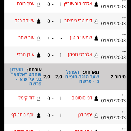
אלכס מובשוביץ
אסף כורם
0
-
1
01/01/2
דימיטרי נימצוב
אשחר רגב
0
-
1
01/01/2
שמעון ביטון
אור שחר
+
-
-
01/01/2
אלברט גופמן
עידן הררי
0
-
1
01/01/2
אורחת:
מועדון
מארחת:
הפועל
שחמט "אלפא"
וב 2
שער הנגב-חופים
2.0
2.0
בני עי"ש א' -
ב' - פרשה
פרשה
דני סוסונוב
דוד קימל
0
-
1
01/01/2
יתיר דגן
יוסף גותגילף
0
-
1
01/01/2