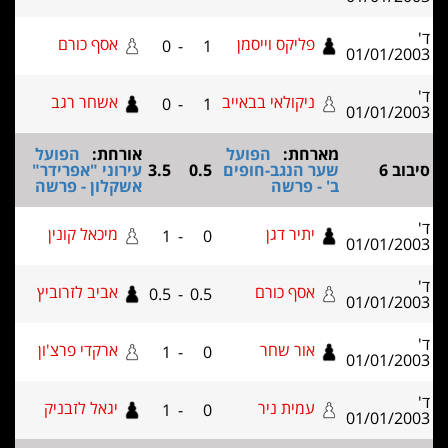
פליקס וייסמן
אסף כורם
0
-
1
01/01/2
ניקולאי בבאייב
אשחר רגב
0
-
1
01/01/2
מארחת:
הפועל
אורחת:
הפועל
וב 6
שער הנגב-חופים
0.5
3.5
עירוני "אפרידר"
ב' - פרשה
אשקלון - פרשה
יתיר דגן
מיכאל קונין
1
-
0
01/01/2
אסף כורם
אביב לזרוביץ
0.5
-
0.5
01/01/2
אור שחר
ארקדי פרצ'ון
1
-
0
01/01/2
עמית ניר
יגאל לזבניק
1
-
0
01/01/2