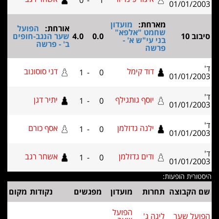
0
-
1
01/01/2
מארחת:
מועדון
אורחת:
הפועל
שחמט "אלפא"
ב 10
0.0
4.0
שער הנגב-חופים
בני עי"ש א' -
ב' - פרשה
פרשה
דוד קימל
דני סוסונוב
1
-
0
01/01/2
יוסף גותגילף
יתיר דגן
1
-
0
01/01/2
ילנה גדזלמן
אסף כורם
1
-
0
01/01/2
ודים גדזלמן
אשחר רגב
1
-
0
01/01/2
ורית הופעות:
 הקבוצה
תחרות
מועדון
מפגשים
נקודות
מקום
הפועל
על שער
ליגה ג'