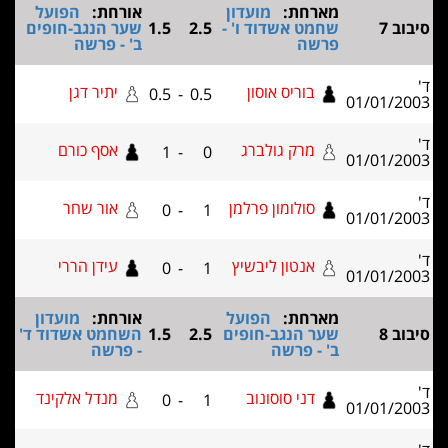
מארחת:
מועדון
אורחת:
הפועל
וב 7
שחמט אשדוד ו' -
2.5
1.5
שער הנגב-חופים
פרשה
ב' - פרשה
בוריס אוסון
יתיר דגן
0.5
-
0.5
01/01/2
מרק גולברג
אסף כורם
1
-
0
01/01/2
סולומון פרלמן
אור שחר
0
-
1
01/01/2
אנטון ליבשיץ
עידן הררי
0
-
1
01/01/2
מארחת:
הפועל
אורחת:
מועדון
וב 8
שער הנגב-חופים
2.5
1.5
השחמט אשדוד ד'
ב' - פרשה
- פרשה
דני סוסונוב
מנדל אלקינד
0
-
1
01/01/2