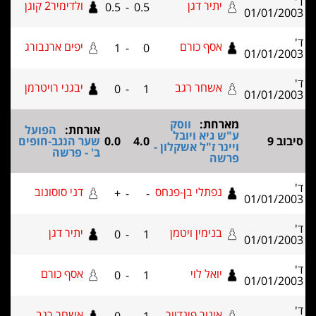
יתיר דגן
ולדימיר2 קוגן
0.5
-
0.5
01/01/2
אסף כורם
יפים ארנבורג
1
-
0
01/01/2
אשחר רגב
יבגני רויטרמן
0
-
1
01/01/2
מארחת:
ווסק
אורחת:
הפועל
ע"ש גיא ויובל
וב 9
4.0
0.0
שער הנגב-חופים
ויינר ז"ל אשקלון -
ב' - פרשה
פרשה
נפתלי בן-פנחס
דני סוסונוב
+
-
-
01/01/2
בנימין ויטמן
יתיר דגן
0
-
1
01/01/2
יואל לוי
אסף כורם
0
-
1
01/01/2
איגור פינדיור
אשחר רגב