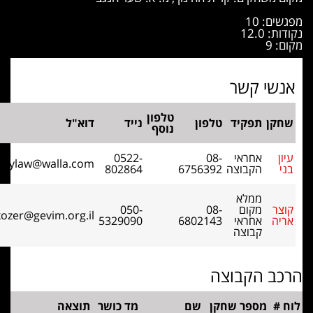
ים: 10
ת: 12.0
: 9
נשי קשר
טלפון
חקן
תפקיד
טלפון
נייד
דוא"ל
נוסף
ון
אחראי
08-
0522-
bennylaw@walla.com
י
הקבוצה
6756392
802864
ממלא
צר
מקום
08-
050-
na_kozer@gevim.org.il
יה
אחראי
6802143
5329090
קבוצה
כב הקבוצה
 #
מספר שחקן
שם
מד כושר
תוצאה