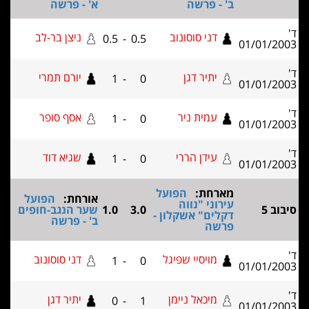
ב' - פרשה
א' - פרשה
דני סוסונוב
ניצן בר-לב
0.5
-
0.5
01/01/2
יתיר דגן
יורם תמרי
1
-
0
01/01/2
עמית ניר
אסף סופר
1
-
0
01/01/2
עידן הררי
שגיא דוד
1
-
0
01/01/2
מארחת:
הפועל
אורחת:
הפועל
עירוני "נווה
וב 5
3.0
1.0
שער הנגב-חופים
דקלים" אשקלון -
ב' - פרשה
פרשה
מויסיי שפיגל
דני סוסונוב
1
-
0
01/01/2
מיכאל ניימן
יתיר דגן
0
-
1
01/01/2