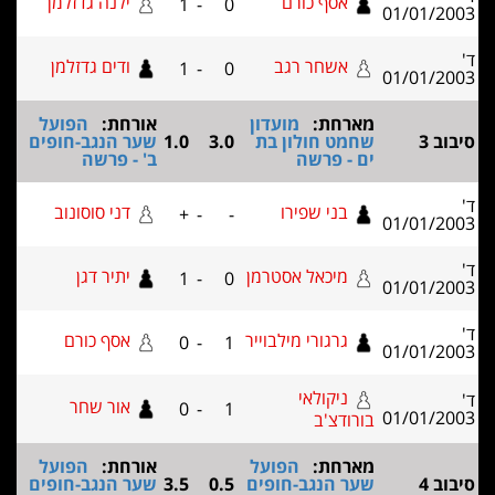
אסף כורם
ילנה גדזלמן
1
-
0
01/01/2
אשחר רגב
ודים גדזלמן
1
-
0
01/01/2
מארחת:
מועדון
אורחת:
הפועל
וב 3
שחמט חולון בת
3.0
1.0
שער הנגב-חופים
ים - פרשה
ב' - פרשה
בני שפירו
דני סוסונוב
+
-
-
01/01/2
מיכאל אסטרמן
יתיר דגן
1
-
0
01/01/2
גרגורי מילבוייר
אסף כורם
0
-
1
01/01/2
ניקולאי
אור שחר
0
-
1
01/01/2
בורודצ'ב
מארחת:
הפועל
אורחת:
הפועל
וב 4
שער הנגב-חופים
0.5
3.5
שער הנגב-חופים