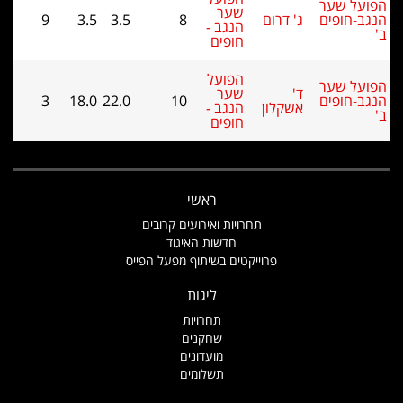
על שער
שער
ב-חופים
ג' דרום
8
3.5
3.5
9
הנגב -
חופים
הפועל
על שער
ד'
שער
ב-חופים
10
22.0
18.0
3
אשקלון
הנגב -
חופים
ראשי
תחרויות ואירועים קרובים
חדשות האיגוד
פרוייקטים בשיתוף מפעל הפייס
ליגות
תחרויות
שחקנים
מועדונים
תשלומים