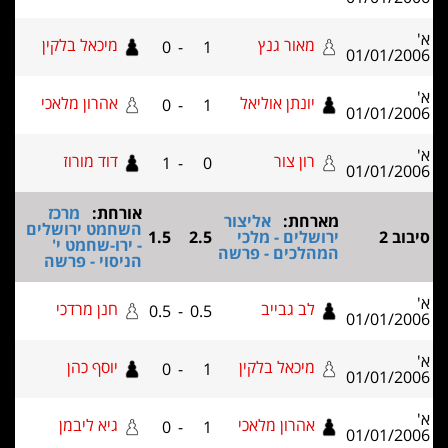
מאור גנץ
מיכאל בלקין
0
-
1
01/01
יונתן אוליאל
אהרון מלאכי
0
-
1
01/01
רון צור
דוד מורוז
1
-
0
01/01
אורחת:
מרכז
מארחת:
אליצור
השחמט ירושלים
ירושלים - מלכי
2.5
1.5
- ירו-שחמט י'
המהלכים - פרשה
הניסוי - פרשה
לב גבייב
חנן מרדכי
0.5
-
0.5
01/01
מיכאל בלקין
יוסף כהן
0
-
1
01/01
אהרון מלאכי
גיא ליבמן
0
-
1
01/01