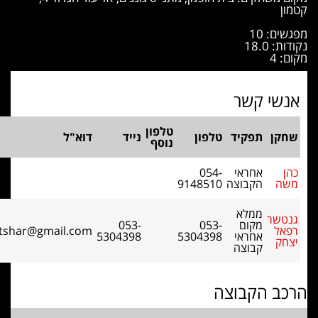
 10
18
י קשר
טלפון
תפקיד
טלפון
נייד
דוא"ל
נוסף
אחראי
054-
הקבוצה
9148510
ממלא
ר
מקום
053-
053-
rafigantshar@gmail.com
אחראי
5304398
5304398
קבוצה
 הקבוצה