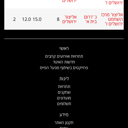
ירושלים
 ז'
 מרכז
ג' דרום
אליצור
ט
8
15.0
12.0
2
בית א'
ירושלים
 ז'
ראשי
תחרויות ואירועים קרובים
חדשות האיגוד
פרוייקטים בשיתוף מפעל הפייס
ליגות
תחרויות
שחקנים
מועדונים
תשלומים
מידע
תקנון האתר