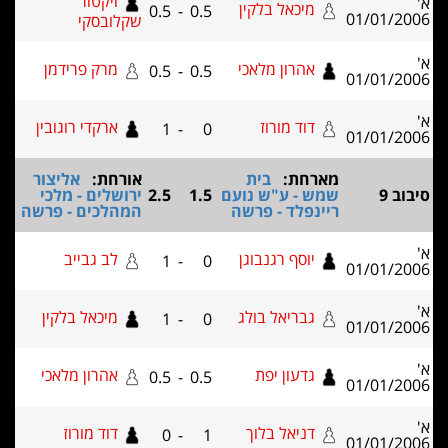
ויקטור
מיכאל בלקין
0.5
-
0.5
01/01
שקלובסקי
אהרון מלאכי
מרק פרידמן
0.5
-
0.5
01/01
דוד מורוז
ארקדי רוגובין
1
-
0
01/01
מארחת:
בית
אורחת:
אליצור
שמש - ע"ש נועם
1.5
2.5
ירושלים - מלכי
ריינפלד - פרשה
המהלכים - פרשה
יוסף רגנבוגן
לב גבייב
1
-
0
01/01
גבריאל בולג
מיכאל בלקין
1
-
0
01/01
גדעון יפת
אהרון מלאכי
0.5
-
0.5
01/01
דניאל בלוך
דוד מורוז
0
-
1
01/01