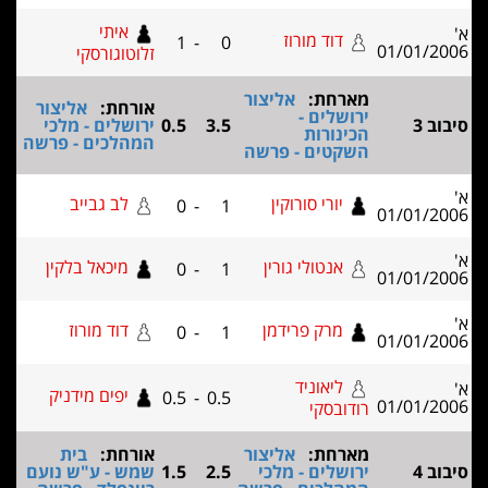
איתי
דוד מורוז
1
-
0
01/01
זלוטוגורסקי
מארחת:
אליצור
אורחת:
אליצור
ירושלים -
3.5
0.5
ירושלים - מלכי
הכינורות
המהלכים - פרשה
השקטים - פרשה
יורי סורוקין
לב גבייב
0
-
1
01/01
אנטולי גורין
מיכאל בלקין
0
-
1
01/01
מרק פרידמן
דוד מורוז
0
-
1
01/01
ליאוניד
יפים מידניק
0.5
-
0.5
01/01
רודובסקי
מארחת:
אליצור
אורחת:
בית
ירושלים - מלכי
2.5
1.5
שמש - ע"ש נועם