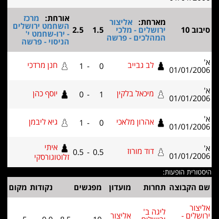
אורחת:
מרכז
מארחת:
אליצור
השחמט ירושלים
ירושלים - מלכי
1.5
2.5
- ירו-שחמט י'
המהלכים - פרשה
הניסוי - פרשה
לב גבייב
חנן מרדכי
1
-
0
01/01
מיכאל בלקין
יוסף כהן
0
-
1
01/01
אהרון מלאכי
גיא ליבמן
1
-
0
01/01
איתי
דוד מורוז
0.5
-
0.5
01/01
זלוטוגורסקי
ת הופעות:
בוצה
תחרות
מועדון
מפגשים
נקודות
מקום
ליגה ב'
 -
אליצור