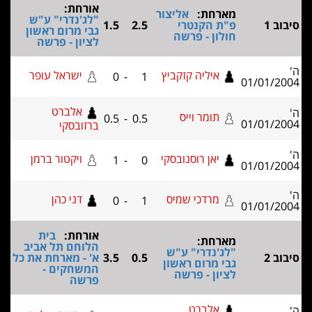
אורחת:
רחת:
אליצור
"לג'נדרי" ע"ש
 הקנטרי
2.5
1.5
גבי מרום ראשון
ון - פרשה
לציון - פרשה
איליה קזקביץ
ישראל עופר
0
-
1
אלברט
תומר וייס
0.5
-
0.5
ברזובסקי
יאן רוסנובסקי
ויקטור ברמן
1
-
0
מרדכי שמיס
דני כהן
0
-
1
אורחת:
בית
רחת:
הלוחם תל אביב
'נדרי" ע"ש
0.5
3.5
א' - מארחת את כל
 מרום ראשון
המשחקים -
ון - פרשה
פרשה
אלברט