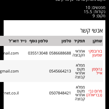
ד
טלפון
טלפון נוסף
נייד
דוא"ל
י
deborovsk@gmail.com
035513048
0586688688
צה
eyal.grossman@gmail.com
0545664213
י
ה
gabi@betternet.co.il
0507848421
י
ה