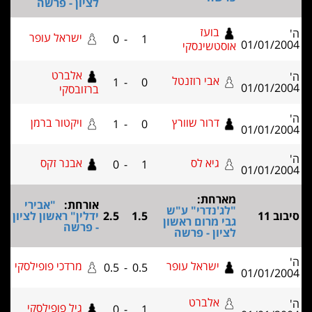
לציון - פרשה
בועז
ישראל עופר
0
-
1
טשינסקי
אלברט
אבי רוזנטל
1
-
0
ברזובסקי
דרור שוורץ
ויקטור ברמן
1
-
0
גיא לס
אבנר זקס
0
-
1
רחת:
אורחת:
"אבירי
'נדרי" ע"ש
1.5
2.5
ידלין" ראשון לציון
 מרום ראשון
- פרשה
ון - פרשה
ישראל עופר
מרדכי פופילסקי
0.5
-
0.5
אלברט
גיל פופילסקי
0
-
1