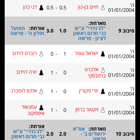
חיים בן-נון
דני כהן
0.5
-
0.5
רחת:
'נדרי" ע"ש
אורחת:
הפועל
3.0
1.0
 מרום ראשון
חולון ה' - פרשה
ון - פרשה
ישראל עופר
רוברט דוידוב
0
-
1
אלברט
יורה דוידוב
1
-
0
ובסקי
יורי פקורין
אלכס לומברג
1
-
0
עמנואל
ויקטור ברמן
1
-
0
איסחקוב
אורחת:
רחת:
אס"א
"לג'נדרי" ע"ש
שלים ב' -
2.0
2.0
גבי מרום ראשון
שה