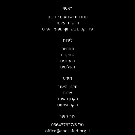
ראשי
תחרויות ואירועים קרובים
חדשות האיגוד
פרוייקטים בשיתוף מפעל הפייס
ליגות
תחרויות
שחקנים
מועדונים
תשלומים
מידע
תקנון האתר
אודות
תקנון האיגוד
חוקה ושיפוט
צור קשר
טל' 036437627/8
office@chessfed.org.il