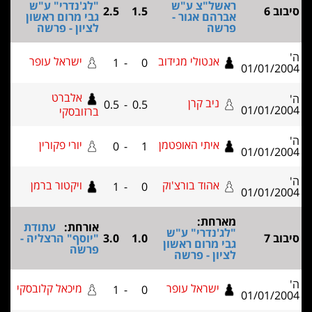
ל"צ ע"ש
"לג'נדרי" ע"ש
2.5
1.5
הם אגור -
גבי מרום ראשון
שה
לציון - פרשה
אנטולי מגידוב
ישראל עופר
1
-
0
אלברט
ניב קרן
0.5
-
0.5
ברזובסקי
איתי האופטמן
יורי פקורין
0
-
1
אהוד בורצ'וק
ויקטור ברמן
1
-
0
רחת:
אורחת:
עתודת
'נדרי" ע"ש
1.0
3.0
"יוסף" הרצליה -
 מרום ראשון
פרשה
ון - פרשה
ישראל עופר
מיכאל קלובסקי
1
-
0