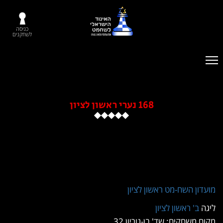
כניסה
לשחקנים
168 נערי ראשון לציון
שון לציון
ן
ן-גוריון 32