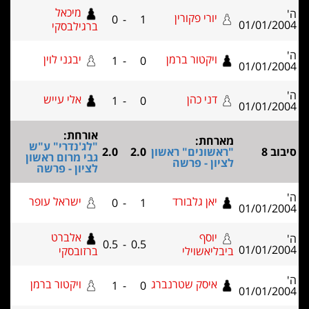
מיכאל
יורי פקורין
0
-
1
ברגילבסקי
ויקטור ברמן
יבגני לוין
1
-
0
דני כהן
אלי עייש
1
-
0
אורחת:
רחת:
"לג'נדרי" ע"ש
שונים" ראשון
2.0
2.0
גבי מרום ראשון
ון - פרשה
לציון - פרשה
יאן גלבורד
ישראל עופר
0
-
1
יוסף
אלברט
0.5
-
0.5
ליאשוילי
ברזובסקי
איסק שטרנברג
ויקטור ברמן
1
-
0