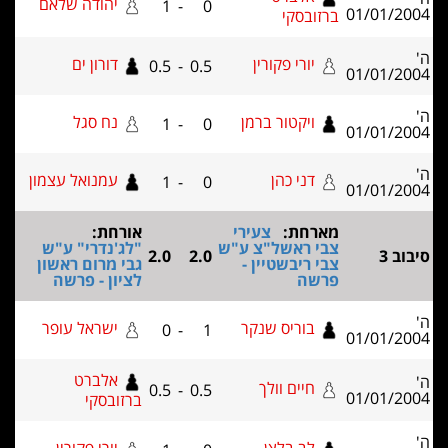
יהודה שלאם
1
-
0
ובסקי
יורי פקורין
דורון ים
0.5
-
0.5
ויקטור ברמן
נח סגל
1
-
0
דני כהן
עמנואל עצמון
1
-
0
רחת:
צעירי
אורחת:
 ראשל"צ ע"ש
"לג'נדרי" ע"ש
2.0
2.0
 ריבשטיין -
גבי מרום ראשון
שה
לציון - פרשה
בוריס שנקר
ישראל עופר
0
-
1
אלברט
חיים וולך
0.5
-
0.5
ברזובסקי