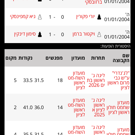
ובסקי
יורי פקורין
גיא קמפינסקי
1
-
0
ויקטור ברמן
סימון דינקין
1
-
0
ת
מועדון
מפגשים
נקודות
מקום
מועדון
ג'
השח-מט
ן בת
18
31.5
33.5
5
ראשון
לציון
ג'
מועדון
ן
השח-מט
2
41.0
36.0
14
 א
ראשון
לציון
ג'
מועדון
ן
השח-מט
4
35.5
31.5
14