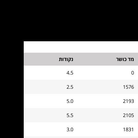
מד כושר
נקודות
4.5
0
2.5
1576
5.0
2193
5.5
2105
3.0
1831