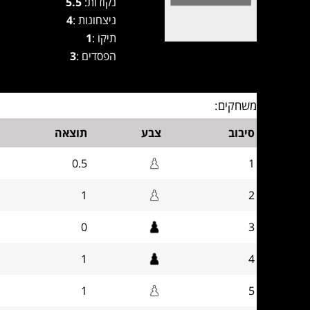
נקודות:
5.5
ניצחונות :
4
תיקו :
1
הפסדים :
3
משחקים:
סיבוב
צבע
תוצאה
0.5
1
1
2
0
3
1
4
1
5