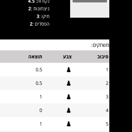
נקודות:
4.5
ניצחונות :
2
תיקו :
3
הפסדים :
2
משחקים:
סיבוב
צבע
תוצאה
0.5
1
0.5
2
1
3
0
4
1
5