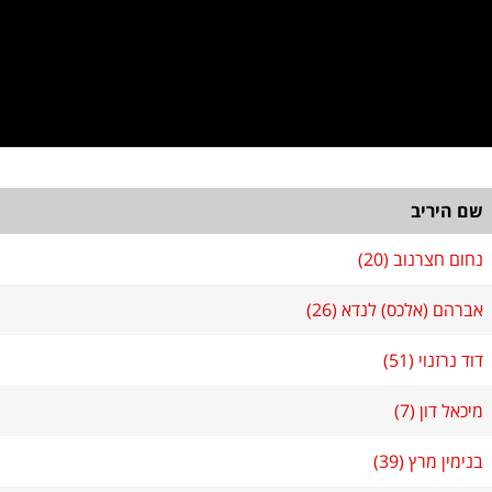
שם היריב
נחום חצרנוב (20)
אברהם (אלכס) לנדא (26)
דוד נרזנוי (51)
מיכאל דון (7)
בנימין מרץ (39)