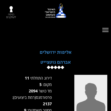
כניסה
לשחקנים
אליפות ירושלים
אברהם גוטצייט
דירוג התחלתי
11
מקום:
5
מד כושר
2094
פרפורמנס(רמת ביצועים):
2137
מספר משחקים:
9