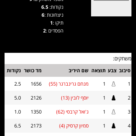
נקודות:
6.5
ניצחונות :
6
תיקו :
1
הפסדים :
2
משחקים:
סיבוב
צבע
תוצאה
שם היריב
מד כושר
נקודות
1
1
מנחם גרינברגר (55)
1656
2.5
2
1
יוסף לובין (13)
2126
5.0
3
1
ג'ואל קרבסי (62)
1350
1.0
4
1
סמיון קרסיק (4)
2173
6.5