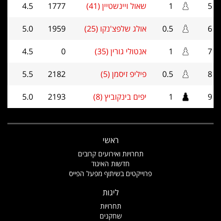
5
1
שאול ויינשטיין (41)
1777
4.5
6
0.5
אולג שלפצ'נקו (25)
1959
5.0
7
1
אנטולי גורין (35)
0
4.5
8
0.5
פיליפ זיסמן (5)
2182
5.5
9
1
יפים בינקוביץ (8)
2193
5.0
ראשי
תחרויות ואירועים קרובים
חדשות האיגוד
פרוייקטים בשיתוף מפעל הפייס
ליגות
תחרויות
שחקנים