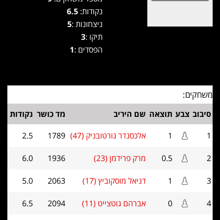
נקודות:
6.5
ניצחונות :
5
תיקו :
3
הפסדים :
1
משחקים:
סיבוב
צבע
תוצאה
שם היריב
מד כושר
נקודות
1
1
אלכסנדר גורטובניק (47)
1789
2.5
2
0.5
מרק פרידמן (23)
1936
6.0
3
1
דניאל מוסקוביץ (17)
2063
5.0
4
0
אברהם גוטצייט (11)
2094
6.5