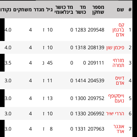
מספר
מד
מד כושר
גיל
מגדר
משחקים
נקודות
בוכהולץ
שחקן
כושר
בינלאומי
209548
1283
0
10
ז
4
4.0
7.5
שון
208139
1318
0
10
ז
4
4.0
7
209111
0
0
45
נ
4
3.5
9
204539
1414
0
11
ז
4
3.0
12
פף
209752
1300
0
13
ז
4
3.0
9
איר
206992
1330
0
10
ז
4
3.0
7.5
207963
1331
0
8
ז
4
3.0
7.5