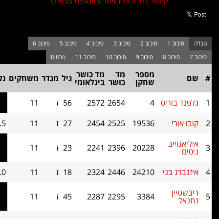
קישור לתחרות באתר chess results
מספר
מד
מד כושר
בוכהולץ
גיל
מגדר
משחקים
נקודות
שחקן
כושר
בינלאומי
קאט 1
יס
4
2654
2572
56
ז
11
9.5
73.5
19536
2525
2454
27
ז
11
8.5
71
20228
2396
2241
23
ז
11
8.5
67.5
ני
24210
2446
2324
18
ז
11
8.0
73.5
3384
2295
2287
45
ז
11
8.0
71