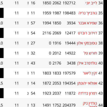
192712
2062
1850
16
ז
11
5.5
52.5
יה
198483
1987
1959
11
ז
11
5.0
60
נר
3934
1850
1994
57
ז
11
5.0
57
ברט
12417
2069
2116
54
ז
11
5.0
57
אלון
19444
1916
0
27
ז
11
5.0
55.5
14922
2012
0
32
ז
11
5.0
55
ילן
3438
2176
0
43
ז
11
5.0
55
197579
1833
1803
11
ז
11
5.0
52.5
נתן
194354
2053
1872
14
ז
11
4.5
59
'דה
11872
2037
1923
54
נ
11
4.5
54
204379
1752
1491
13
ז
11
4.5
52.5